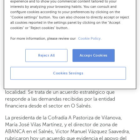
experience and to show you commercial content tailored to your
La entidad financiera y la Cofradía A Pastoriza de la
interests by analyzing your browsing habits. You can consult and
localidad pontevedresa firman un convenio que incluye
configure cookies according to your preferences by clicking on the
una póliza de crédito que adelanta el cobro de las
"Cookie settings" button. You can also choose to directly accept or reject
subvenciones
all cookies reported in the settings panel by clicking on the "Accept
cookies" or "Reject cookies" button.
Este se une a otros en vigor rubricados con
asociaciones del sector marítimo afectadas en Arousa
For more information, please review our
Cookie Policy.
Reject All
Accept Cookies
22-01-2016
NEGOCIO
ABANCA y la Cofradía A Pastoriza de Vilanova de Arousa
Cookies Settings
acaban de firmar un nuevo convenio que da respuesta
inmediata a la situación de asfixia que vive el sector en la
localidad. Se trata de un acuerdo estratégico que
responde a las demandas recibidas por la entidad
financiera desde el sector en O Salnés.
La presidenta de la Cofradía A Pastoriza de Vilanova,
María José Vilas Martínez, y el director de zona de
ABANCA en el Salnés, Victor Manuel Vázquez Saavedra,
rubricaron hoy un acuerdo que evidencia el apoyo del