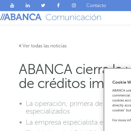
Contacto
Ver todas las noticias
ABANCA cierra la v
de créditos impag
Cookie W
ABANCA uses
commercial c
cookies acco
La operación, primera de este tip
directly acc
especializados
cookies" bu
For more in
La empresa especialista en cobro d