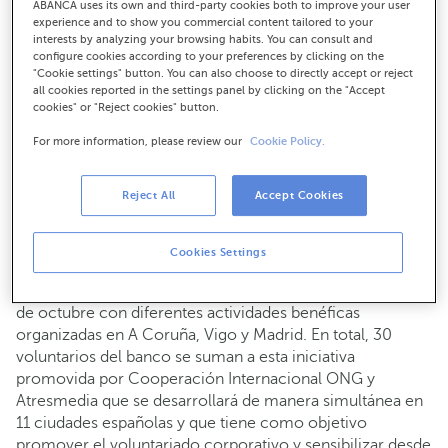
ABANCA uses its own and third-party cookies both to improve your user
Los voluntarios de ABANCA prepararán y servirán
experience and to show you commercial content tailored to your
comidas en la Cocina Económica, impartirán un taller
interests by analyzing your browsing habits. You can consult and
de cocina saludable a niños y niñas vulnerables y
configure cookies according to your preferences by clicking on the
realizarán un taller de ocio con personas con
"Cookie settings" button. You can also choose to directly accept or reject
discapacidad visual
all cookies reported in the settings panel by clicking on the "Accept
cookies" or "Reject cookies" button.
El Día Solidario de las Empresas es una iniciativa de
Cooperación Internacional ONG y Atresmedia que este
For more information, please review our
Cookie Policy.
año reunirá a un millar de voluntarios de 50 empresas
Reject All
Accept Cookies
19-10-2018
RSC
Cookies Settings
ABANCA participará en la duodécima edición del Día
Solidario de las Empresas que se celebra este sábado 20
de octubre con diferentes actividades benéficas
organizadas en A Coruña, Vigo y Madrid. En total, 30
voluntarios del banco se suman a esta iniciativa
promovida por Cooperación Internacional ONG y
Atresmedia que se desarrollará de manera simultánea en
11 ciudades españolas y que tiene como objetivo
promover el voluntariado corporativo y sensibilizar desde