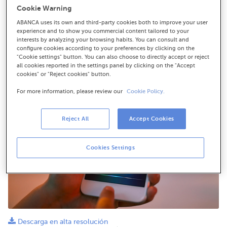
Los clientes del banco pueden a partir de ahora realizar
Cookie Warning
operaciones con ABANCA Cash a través del asistente
ABANCA uses its own and third-party cookies both to improve your user
de voz Siri de Apple
experience and to show you commercial content tailored to your
interests by analyzing your browsing habits. You can consult and
configure cookies according to your preferences by clicking on the
"Cookie settings" button. You can also choose to directly accept or reject
all cookies reported in the settings panel by clicking on the "Accept
cookies" or "Reject cookies" button.
For more information, please review our
Cookie Policy.
Reject All
Accept Cookies
Cookies Settings
Descarga en alta resolución