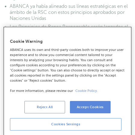
ABANCA ya había alineado sus líneas estratégicas en el
ámbito de la RSC con estos principios aprobados por
Naciones Unidas
Los Principios de Banca Responsable serán lanzados el
22 de septiembre de 2019 durante la Asamblea General
de Naciones Unidas
Cookie Warning
ABANCA uses its own and third-party cookies both to improve your user
experience and to show you commercial content tailored to your
interests by analyzing your browsing habits. You can consult and
configure cookies according to your preferences by clicking on the
"Cookie settings" button. You can also choose to directly accept or reject
all cookies reported in the settings panel by clicking on the "Accept
cookies" or "Reject cookies" button.
For more information, please review our
Cookie Policy.
Reject All
Accept Cookies
Cookies Settings