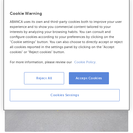
actividad financiera
El banco participó en septiembre en el lanzamiento
Cookie Warning
global de los Principios de Banca Responsable y firmó
ABANCA uses its own and third-party cookies both to improve your user
el Compromiso Colectivo de Acción Climática
experience and to show you commercial content tailored to your
interests by analyzing your browsing habits. You can consult and
configure cookies according to your preferences by clicking on the
"Cookie settings" button. You can also choose to directly accept or reject
all cookies reported in the settings panel by clicking on the "Accept
cookies" or "Reject cookies" button.
For more information, please review our
Cookie Policy.
Reject All
Accept Cookies
Cookies Settings