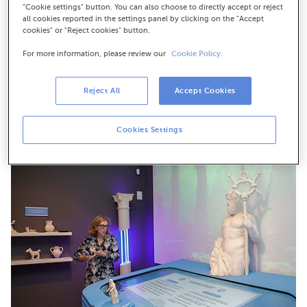
"Cookie settings" button. You can also choose to directly accept or reject
all cookies reported in the settings panel by clicking on the "Accept
cookies" or "Reject cookies" button.
For more information, please review our
Cookie Policy.
De izquierda a derecha, José Manuel Mourelo y Carlota
Reject All
Accept Cookies
Sánchez-Montaña, durante la presentación de la exposición
interactiva 'Ítaca. Un viaje por la educación financiera' en A
Coruña
Descarga en alta resolución
Cookies Settings