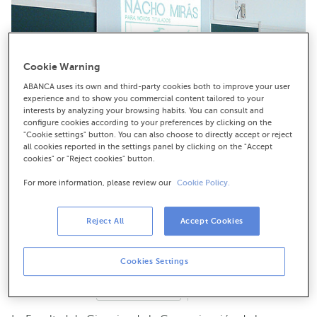
Cookie Warning
ABANCA uses its own and third-party cookies both to improve your user
experience and to show you commercial content tailored to your
interests by analyzing your browsing habits. You can consult and
configure cookies according to your preferences by clicking on the
"Cookie settings" button. You can also choose to directly accept or reject
all cookies reported in the settings panel by clicking on the "Accept
cookies" or "Reject cookies" button.
For more information, please review our
Cookie Policy.
De izquierda a derecha, Isaac González Toribio, director de
Comunicación y Relaciones Institucionales de ABANCA, Xosé
Reject All
Accept Cookies
Ramón Pousa, decano de la Facultad de Ciencias de la
Comunicación de la USC, y Xosé Manuel Pereiro, decano del
Colexio Profesional de Xornalistas de Galicia, durante la
Cookies Settings
presentación de la beca.
Descarga en alta resolución
19-05-2016
CORPORATIVO