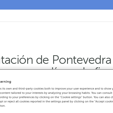
ación de Pontevedra 
na nueva línea de fin
l COVID-19
arning
 its own and third-party cookies both to improve your user experience and to show 
ontent tailored to your interests by analyzing your browsing habits. You can consult
rding to your preferences by clicking on the "Cookie settings" button. You can also 
mo provincial suscriben la movilización de 
ept or reject all cookies reported in the settings panel by clicking on the "Accept cooki
tton.