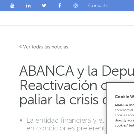
Contacto
Ver todas las noticias
ABANCA y la Deput
Reactivación con u
paliar la crisis de
Cookie W
ABANCA uses
commercial c
cookies acco
La entidad financiera y el organis
directly acc
cookies" bu
en condiciones preferentes