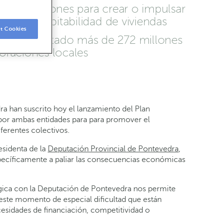
 de inversiones para crear o impulsar
a de la habitabilidad de viviendas
t Cookies
14 ha inyectado más de 272 millones
oraciones locales
a han suscrito hoy el lanzamiento del Plan
s por ambas entidades para para promover el
ferentes colectivos.
esidenta de la
Deputación Provincial de Pontevedra
,
specíficamente a paliar las consecuencias económicas
tégica con la Deputación de Pontevedra nos permite
 este momento de especial dificultad que están
esidades de financiación, competitividad o