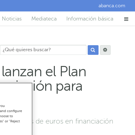
abanca.com
Noticias
Mediateca
Información básica
lanzan el Plan
anciación para
you
 and configure
choose to
50 millones de euros en financiación
es" or "Reject