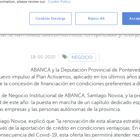
formation, please review our
Cookie Policy.
yen la obtención de liquidez, la realización
zación y la eficiencia energética, y la mejor
Cookies Settings
Reject All
Accep
lan Activamos, que desde su creación en 20
yar a familias, autónomos, empresas y corp
18-05-2020
NEGOCIO
ABANCA y la Deputación Provincial de Pontevedr
 nuevo impulso al Plan Activamos, aplicado en los últimos año
e la concesión de financiación en condiciones preferentes a di
or de Negocio Institucional de ABANCA, Santiago Novoa, y la pr
ad de este año: la puesta en marcha de un capítulo dedicado e
s empresas y las personas autónomas de la provincia.
iago Novoa, explicó que “la renovación de esta alianza estra
avés de la aportación de crédito en condiciones ventajosas. En
ecuencia del Covid-19, esta oferta les permitirá atender nec