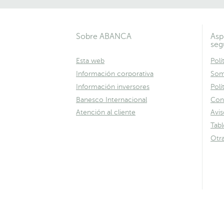
Sobre ABANCA
Asp
seg
Esta web
Polí
Información corporativa
Som
Información inversores
Polí
Banesco Internacional
Con
Atención al cliente
Avis
Tab
Otr