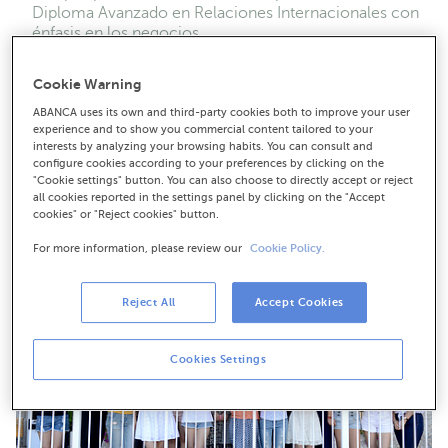
Diploma Avanzado en Relaciones Internacionales con
énfasis en los negocios
Los estudiantes combinarán la formación empresarial
con prácticas en instituciones y empresas de la
Cookie Warning
provincia
ABANCA uses its own and third-party cookies both to improve your user
experience and to show you commercial content tailored to your
interests by analyzing your browsing habits. You can consult and
configure cookies according to your preferences by clicking on the
"Cookie settings" button. You can also choose to directly accept or reject
all cookies reported in the settings panel by clicking on the "Accept
cookies" or "Reject cookies" button.
For more information, please review our
Cookie Policy.
Reject All
Accept Cookies
Cookies Settings