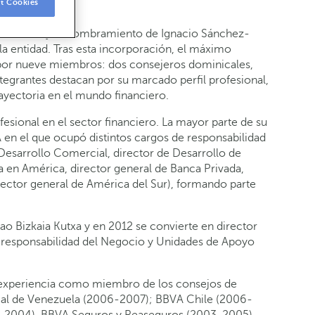
t Cookies
robado hoy el nombramiento de Ignacio Sánchez-
a entidad. Tras esta incorporación, el máximo
por nueve miembros: dos consejeros dominicales,
ntegrantes destacan por su marcado perfil profesional,
rayectoria en el mundo financiero.
esional en el sector financiero. La mayor parte de su
en el que ocupó distintos cargos de responsabilidad
Desarrollo Comercial, director de Desarrollo de
a en América, director general de Banca Privada,
rector general de América del Sur), formando parte
o Bizkaia Kutxa y en 2012 se convierte en director
 responsabilidad del Negocio y Unidades de Apoyo
 experiencia como miembro de los consejos de
cial de Venezuela (2006-2007); BBVA Chile (2006-
3-2004). BBVA Seguros y Reaseguros (2003-2005).