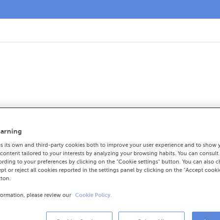
iaín se incorpora al 
e ABANCA
arning
 its own and third-party cookies both to improve your user experience and to show 
ontent tailored to your interests by analyzing your browsing habits. You can consult
rding to your preferences by clicking on the "Cookie settings" button. You can also 
ept or reject all cookies reported in the settings panel by clicking on the "Accept cooki
 de ABANCA cuenta con una amplia trayecto
tton.
formation, please review our
Cookie Policy.