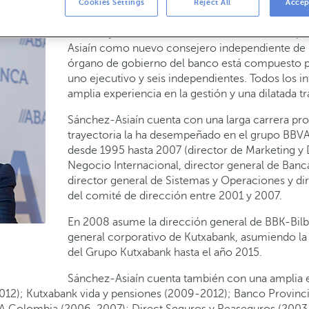
Cookies Settings
Reject All
Accep
01-02-2016
CORPORATIVO
El consejo de administración de ABANCA ha ap
Asiaín como nuevo consejero independiente de l
órgano de gobierno del banco está compuesto 
uno ejecutivo y seis independientes. Todos los i
amplia experiencia en la gestión y una dilatada t
Sánchez-Asiaín cuenta con una larga carrera prof
trayectoria la ha desempeñado en el grupo BBVA 
desde 1995 hasta 2007 (director de Marketing y 
Negocio Internacional, director general de Banc
director general de Sistemas y Operaciones y di
del comité de dirección entre 2001 y 2007.
En 2008 asume la dirección general de BBK-Bilba
general corporativo de Kutxabank, asumiendo la
del Grupo Kutxabank hasta el año 2015.
Sánchez-Asiaín cuenta también con una amplia
012); Kutxabank vida y pensiones (2009-2012); Banco Provin
VA Colombia (2006-2007); Direct Seguros y Reaseguros (200