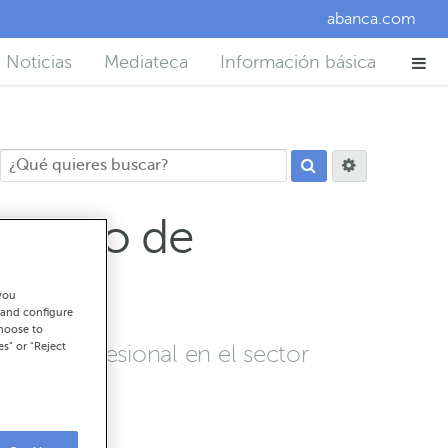
abanca.com
Noticias
Mediateca
Información básica
consejo de
you
 and configure
choose to
es" or "Reject
ria profesional en el sector