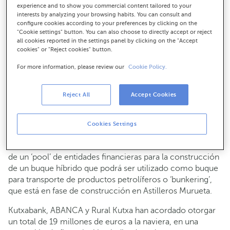
Murueta combinará en el buque ‘Murueta C-325’ la
experience and to show you commercial content tailored to your
propulsión eléctrica diésel e híbrida, que permitirá
interests by analyzing your browsing habits. You can consult and
configure cookies according to your preferences by clicking on the
reducir las emisiones un 30% en navegación y a cero
"Cookie settings" button. You can also choose to directly accept or reject
en puerto
all cookies reported in the settings panel by clicking on the "Accept
La naviera Mureloil, con sede en Bilbao, está
cookies" or "Reject cookies" button.
especializada en las actividades de ‘bunkering’ en
For more information, please review our
Cookie Policy.
España y Portugal
Reject All
Accept Cookies
Descarga en alta resolución
10-05-2021
Cookies Settings
NEGOCIO
SOSTENIBILIDAD
La naviera Mureloil ha obtenido financiación sostenible
de un ‘pool’ de entidades financieras para la construcción
de un buque híbrido que podrá ser utilizado como buque
para transporte de productos petrolíferos o ‘bunkering’,
que está en fase de construcción en Astilleros Murueta.
Kutxabank, ABANCA y Rural Kutxa han acordado otorgar
un total de 19 millones de euros a la naviera, en una