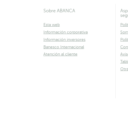
Sobre ABANCA
Asp
seg
Esta web
Polí
Información corporativa
Som
Información inversores
Polí
Banesco Internacional
Con
Atención al cliente
Avis
Tab
Otr