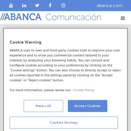
abanca.com
Cookie Warning
E como chegaches até
ABANCA uses its own and third-party cookies both to improve your user
aquí?
experience and to show you commercial content tailored to your
interests by analyzing your browsing habits. You can consult and
configure cookies according to your preferences by clicking on the
Isto é un erro 400
"Cookie settings" button. You can also choose to directly accept or reject
all cookies reported in the settings panel by clicking on the "Accept
Os erros da serie 400 prodúcense cando escribes o
cookies" or "Reject cookies" button.
enderezo incorrectamente, ou cando chegas a un lugar
For more information, please review our
Cookie Policy.
onde non deberías de chegar. Revisa, por favor, que non
te confundises ao escribir. A nós tamén nos chegou
recado do problema, por se acaso te encamiñamos nós
Reject All
Accept Cookies
mal.
Cookies Settings