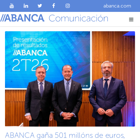
abanca.com
Sala de comunicación,
Abanca
ABANCA gaña 501 millóns de euros,