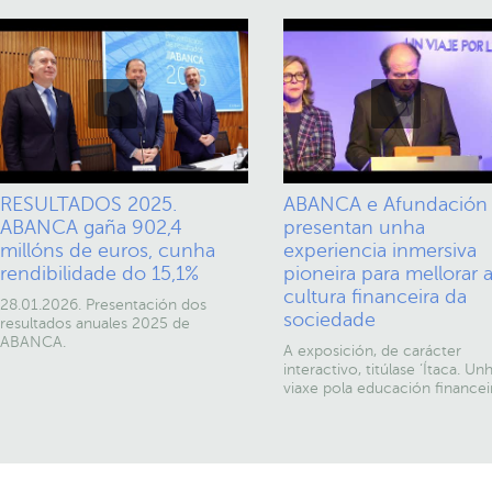
RESULTADOS 2025.
ABANCA e Afundación
ABANCA gaña 902,4
presentan unha
millóns de euros, cunha
experiencia inmersiva
rendibilidade do 15,1%
pioneira para mellorar 
cultura financeira da
28.01.2026. Presentación dos
sociedade
resultados anuales 2025 de
ABANCA.
A exposición, de carácter
interactivo, titúlase ‘Ítaca. Un
viaxe pola educación financeir