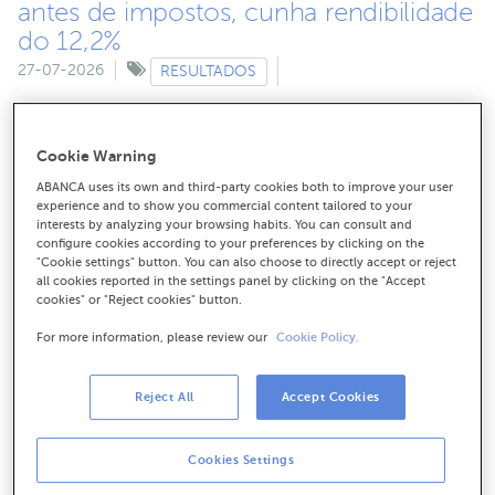
antes de impostos, cunha rendibilidade
do 12,2%
27-07-2026
RESULTADOS
ABANCA obtivo no primeiro semestre de 2026 un
beneficio antes de impostos de 501 millóns de euros, un
Cookie Warning
3,7% máis ca no exercicio anterior.
ABANCA uses its own and third-party cookies both to improve your user
experience and to show you commercial content tailored to your
interests by analyzing your browsing habits. You can consult and
configure cookies according to your preferences by clicking on the
A Romaría Internacional de ABANCA
"Cookie settings" button. You can also choose to directly accept or reject
all cookies reported in the settings panel by clicking on the "Accept
celebra o seu décimo aniversario en
cookies" or "Reject cookies" button.
San Clodio con 350 convidados
For more information, please review our
Cookie Policy.
26-07-2026
CORPORATIVO
Reject All
Accept Cookies
ABANCA celebrou hoxe a décima
edición da súa Romaría
Cookies Settings
Internacional no Mosteiro de San