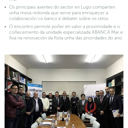
Os principais axentes do sector en Lugo comparten
unha mesa redonda que serve para enriquecer a
colaboración co banco e debater sobre os retos
O encontro permite poñer en valor a proximidade e o
coñecemento da unidade especializada ABANCA Mar e
fixa na renovación da flota unha das prioridades do ano