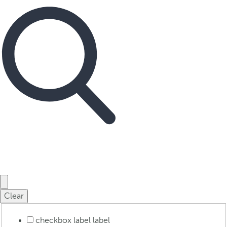
Clear
checkbox label
label