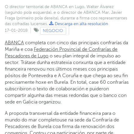
O director territorial de ABANCA en Lugo, Walter Álvarez
(segundo pola esquerda), e o director de ABANCA Mar, Javier
Fraga (primeiro pola dereita), durante a firma cos representantes
das cofradías lucenses.
Descarga en alta resolución
17-01-2018
NEGOCIO
ABANCA
completa con cinco das principais confrarías da
Mariña e coa
Federación Provincial de Confrarías de
Pescadores de Lugo
o seu plan integral de impulso ao
sector. Trátase dunha estratexia conxunta que a entidade
financeira renovou nos últimos meses cos principais
pósitos de Pontevedra e A Coruña e que chega ao seu fin
precisamente hoxe en Burela. En total, case 60 confrarías
subscribiron o texto de colaboración e puideron
compartir algunha das mesas redondas que o banco con
sede en Galicia organizou.
A proposta transversal da entidade financeira para o
mundo do mar completouse na sede da Confraría de
Pescadores de Burela coa firma da renovación dos
convenios. Contou coa participación, por parte de