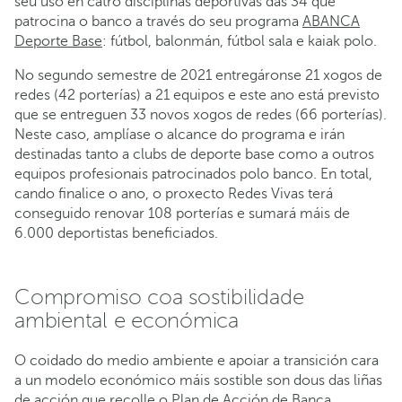
seu uso en catro disciplinas deportivas das 34 que
patrocina o banco a través do seu programa
ABANCA
Deporte Base
: fútbol, balonmán, fútbol sala e kaiak polo.
No segundo semestre de 2021 entregáronse 21 xogos de
redes (42 porterías) a 21 equipos e este ano está previsto
que se entreguen 33 novos xogos de redes (66 porterías).
Neste caso, amplíase o alcance do programa e irán
destinadas tanto a clubs de deporte base como a outros
equipos profesionais patrocinados polo banco. En total,
cando finalice o ano, o proxecto Redes Vivas terá
conseguido renovar 108 porterías e sumará máis de
6.000 deportistas beneficiados.
Compromiso coa sostibilidade
ambiental e económica
O coidado do medio ambiente e apoiar a transición cara
a un modelo económico máis sostible son dous das liñas
de acción que recolle o
Plan de Acción de Banca