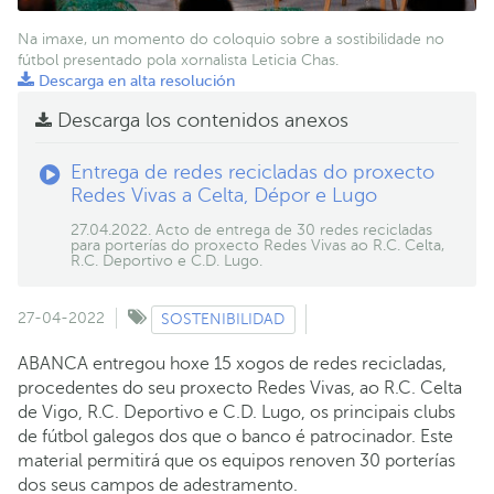
Na imaxe, un momento do coloquio sobre a sostibilidade no
fútbol presentado pola xornalista Leticia Chas.
Descarga en alta resolución
Descarga los contenidos anexos
Entrega de redes recicladas do proxecto
Redes Vivas a Celta, Dépor e Lugo
27.04.2022. Acto de entrega de 30 redes recicladas
para porterías do proxecto Redes Vivas ao R.C. Celta,
R.C. Deportivo e C.D. Lugo.
27-04-2022
SOSTENIBILIDAD
ABANCA entregou hoxe 15 xogos de redes recicladas,
procedentes do seu proxecto Redes Vivas, ao R.C. Celta
de Vigo, R.C. Deportivo e C.D. Lugo, os principais clubs
de fútbol galegos dos que o banco é patrocinador. Este
material permitirá que os equipos renoven 30 porterías
dos seus campos de adestramento.