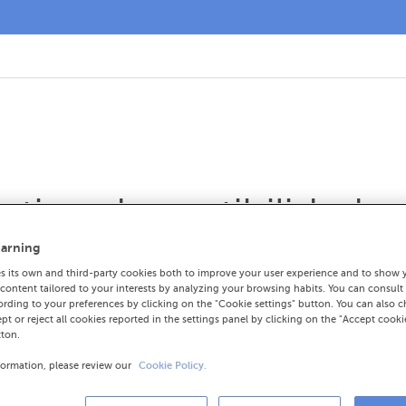
ing de sostibilidade 
arning
 its own and third-party cookies both to improve your user experience and to show 
ontent tailored to your interests by analyzing your browsing habits. You can consult
rding to your preferences by clicking on the "Cookie settings" button. You can also 
ción na parte alta da categoría A
ept or reject all cookies reported in the settings panel by clicking on the "Accept cooki
tton.
ficacións das tres axencias de rating máis r
formation, please review our
Cookie Policy.