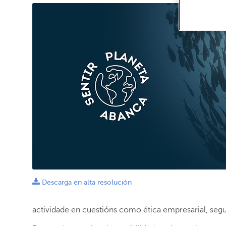
Descarga en alta resolución
actividade en cuestións como ética empresarial, segu