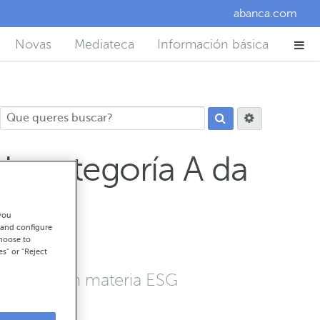
abanca.com
Novas
Mediateca
Información básica
de categoría A da
you
 and configure
choose to
es" or "Reject
elevantes en materia ESG