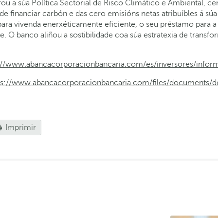
rou a súa Política Sectorial de Risco Climático e Ambiental, 
e financiar carbón e das cero emisións netas atribuíbles á sú
ara vivenda enerxéticamente eficiente, o seu préstamo para a
e. O banco aliñou a sostibilidade coa súa estratexia de transf
://www.abancacorporacionbancaria.com/es/inversores/inform
ps://www.abancacorporacionbancaria.com/files/documents/de
Imprimir