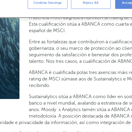
Cookies Settings
Reject All
Accep
16-04-2024
SOSTENIBILIDAD
A axencia MSCI asignou a ABANCA un rating de so
Esta cualificación sitúa a ABANCA como cuarta 
español de MSCI.
Entre as fortalezas que contribuíron á cualific
gobernanza, o seu marco de protección ao client
seguimento da satisfacción e benestar dos prof
talento. Nos tres casos, a cualificación de AB
ABANCA é cualificada polas tres axencias máis 
rating de MSCI súmase aos de Sustainalytics e Mo
recibindo.
Sustainalytics sitúa a ABANCA como líder en sost
banco a nivel mundial, avalando a estratexia de 
anos. Moody´s Analytics tamén sitúa a ABANCA 
metodoloxía. A posición destacada de ABANCA r
ridade e privacidade da información, así como integración de 