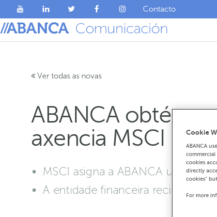
Contacto
Ver todas as novas
ABANCA obtén o rat
axencia MSCI
Cookie W
ABANCA uses
commercial c
cookies acco
MSCI asigna a ABANCA unha puntua
directly acc
cookies" bu
A entidade financeira recibe cuali
For more in