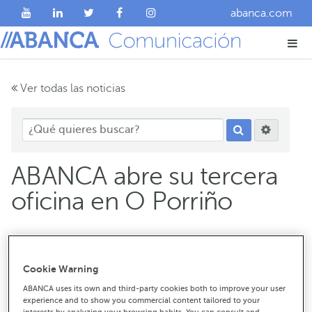
abanca.com
Ver todas las noticias
ABANCA abre su tercera
oficina en O Porriño
El centro de atención está situado en el número 20 de
la avenida de Buenos Aires
Cookie Warning
Mejor servicio y captación de nuevos clientes,
objetivos de la nueva oficina
ABANCA uses its own and third-party cookies both to improve your user
experience and to show you commercial content tailored to your