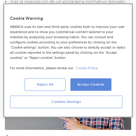
Tras la realización de un programa formativo becado,
uno de ellos será contratado por la entidad durante un
año, integrándose en los equipos de desarrollo de
Cookie Warning
nuevas ideas
ABANCA uses its own and third-party cookies both to improve your user
experience and to show you commercial content tailored to your
interests by analyzing your browsing habits. You can consult and
configure cookies according to your preferences by clicking on the
"Cookie settings" button. You can also choose to directly accept or reject
all cookies reported in the settings panel by clicking on the "Accept
cookies" or "Reject cookies" button.
For more information, please review our
Cookie Policy.
Reject All
Accept Cookies
Cookies Settings