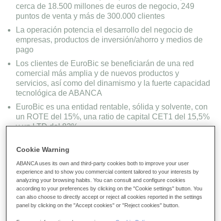
cerca de 18.500 millones de euros de negocio, 249
puntos de venta y más de 300.000 clientes
La operación potencia el desarrollo del negocio de
empresas, productos de inversión/ahorro y medios de
pago
Los clientes de EuroBic se beneficiarán de una red
comercial más amplia y de nuevos productos y
servicios, así como del dinamismo y la fuerte capacidad
tecnológica de ABANCA
EuroBic es una entidad rentable, sólida y solvente, con
un ROTE del 15%, una ratio de capital CET1 del 15,5%
y un LTD del 82%
El acuerdo está condicionado a la autorización de las
Cookie Warning
autoridades competentes
ABANCA uses its own and third-party cookies both to improve your user
experience and to show you commercial content tailored to your interests by
analyzing your browsing habits. You can consult and configure cookies
according to your preferences by clicking on the "Cookie settings" button. You
can also choose to directly accept or reject all cookies reported in the settings
panel by clicking on the "Accept cookies" or "Reject cookies" button.