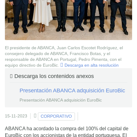
El presidente de ABANCA, Juan Carlos Escotet Rodríguez, el
consejero delegado de ABANCA, Francisco Botas, y el
responsable de ABANCA en Portugal, Pedro Pimenta, con el
equipo directivo de EuroBic.
Descarga en alta resolución
Descarga los contenidos anexos
Presentación ABANCA adquisición EuroBic
Presentación ABANCA adquisición EuroBic
15-11-2023
CORPORATIVO
ABANCA ha acordado la compra del 100% del capital de
EuroBic con los accionistas de la entidad portuguesa. El