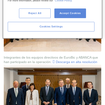
For more information, please review our
Cookie Policy.
Reject All
Accept Cookies
Cookies Settings
Integrantes de los equipos directivos de EuroBic y ABANCA que
han participado en la operación.
Descarga en alta resolución