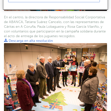
En el centro, la directora de Responsabilidad Social Corportativa
de ABANCA, Tatiana Suárez Cancelo, con las representantes de
Cáritas en A Coruña, Paula Lobagueira y Rosa García Vilariño, y
con voluntarios que participaron en la campaña solidaria durante
el acto de entrega de los juguetes recogidos.
Descarga en alta resolución