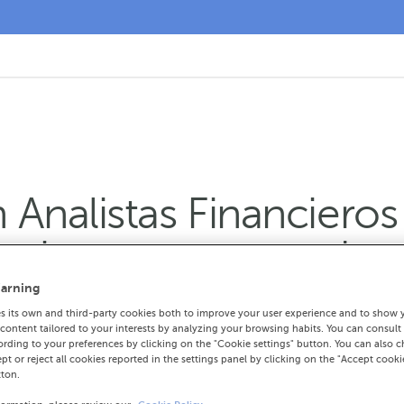
nalistas Financieros 
amiento para acceder 
arning
 its own and third-party cookies both to improve your user experience and to show 
ontent tailored to your interests by analyzing your browsing habits. You can consult
rding to your preferences by clicking on the "Cookie settings" button. You can also 
liente va dirigida a empresas y pymes que
ept or reject all cookies reported in the settings panel by clicking on the "Accept cooki
tton.
 o requerimientos de inversión