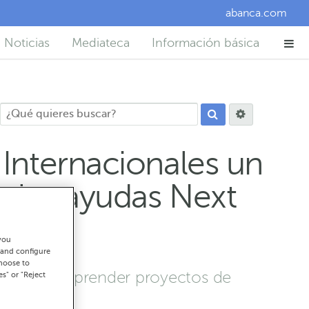
abanca.com
Noticias
Mediateca
Información básica
Internacionales un
a las ayudas Next
you
 and configure
choose to
 quieran emprender proyectos de
es" or "Reject