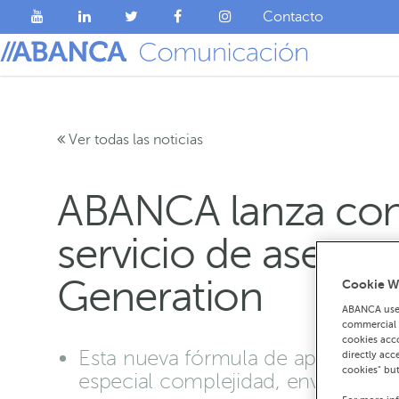
Contacto
Ver todas las noticias
ABANCA lanza con A
servicio de asesor
Generation
Cookie W
ABANCA uses
commercial c
cookies acco
Esta nueva fórmula de apoyo al c
directly acc
cookies" bu
especial complejidad, envergadura