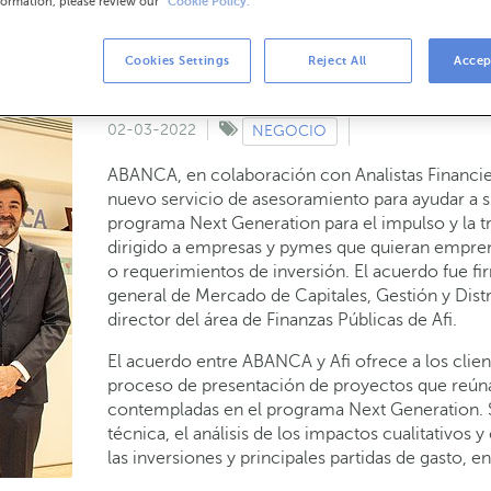
formation, please review our
Cookie Policy.
litar la llegada de los fondos europeos a lo
uaciones y necesidades
Cookies Settings
Reject All
Accep
02-03-2022
NEGOCIO
ABANCA, en colaboración con Analistas Financier
nuevo servicio de asesoramiento para ayudar a su
programa Next Generation para el impulso y la t
dirigido a empresas y pymes que quieran empre
o requerimientos de inversión. El acuerdo fue f
general de Mercado de Capitales, Gestión y Dis
director del área de Finanzas Públicas de Afi.
El acuerdo entre ABANCA y Afi ofrece a los clie
proceso de presentación de proyectos que reúnan
contempladas en el programa Next Generation. Se
técnica, el análisis de los impactos cualitativos 
las inversiones y principales partidas de gasto, e