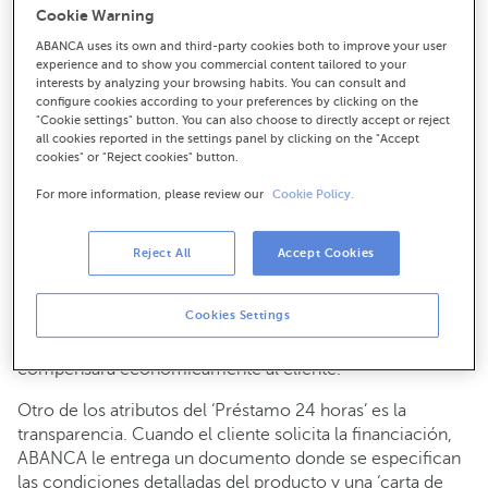
Cookie Warning
04-06-2015
NEGOCIO
ABANCA uses its own and third-party cookies both to improve your user
experience and to show you commercial content tailored to your
interests by analyzing your browsing habits. You can consult and
ABANCA avanza en la mejora de la calidad de servicio a
configure cookies according to your preferences by clicking on the
sus clientes con el lanzamiento del ‘Préstamo 24 horas’,
"Cookie settings" button. You can also choose to directly accept or reject
un producto ágil, transparente y competitivo para atender
all cookies reported in the settings panel by clicking on the "Accept
cookies" or "Reject cookies" button.
distintas necesidades de consumo. El préstamo mejora
las condiciones del ‘Multicrédito 48 horas’, al reducir a la
For more information, please review our
Cookie Policy.
mitad el plazo de respuesta al cliente.
El banco se compromete por escrito con el cliente a
Reject All
Accept Cookies
resolver en un plazo máximo de 24 horas su solicitud de
financiación desde que dispone de toda la
Cookies Settings
documentación y de su firma. En caso de que la entidad
incumpla el compromiso de respuesta en 24 horas,
compensará económicamente al cliente.
Otro de los atributos del ‘Préstamo 24 horas’ es la
transparencia. Cuando el cliente solicita la financiación,
ABANCA le entrega un documento donde se especifican
las condiciones detalladas del producto y una ‘carta de