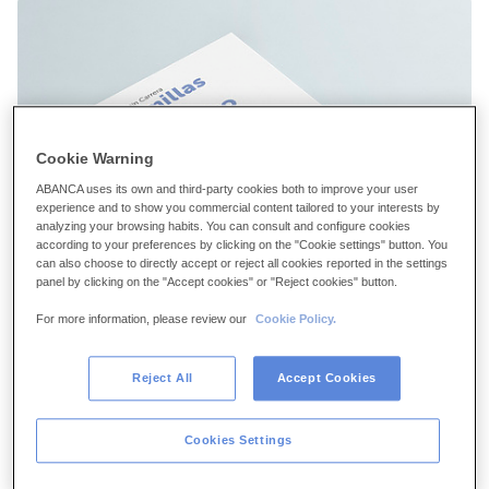
Cookie Warning
ABANCA uses its own and third-party cookies both to improve your user
experience and to show you commercial content tailored to your interests by
analyzing your browsing habits. You can consult and configure cookies
according to your preferences by clicking on the "Cookie settings" button. You
can also choose to directly accept or reject all cookies reported in the settings
panel by clicking on the "Accept cookies" or "Reject cookies" button.
For more information, please review our
Cookie Policy.
Portada de
Semillas para El Bierzo
, escrito por Valentín Carrera y
Reject All
Accept Cookies
editado por ABANCA.
Descarga en alta resolución
09-03-2016
RSC
Cookies Settings
ABANCA, entidad financiera líder en la zona noroeste y
segunda de la provincia de León por implantación