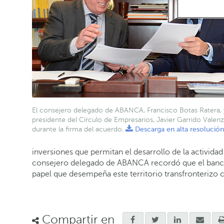
El consejero delegado de ABANCA, Francisco Botas Ratera, 
presidente del Círculo de Empresarios, Javier Garrido Valenz
durante la firma del acuerdo.
Descarga en alta resolución
inversiones que permitan el desarrollo de la actividad
consejero delegado de ABANCA recordó que el banco f
papel que desempeña este territorio transfronterizo c
Compartir en