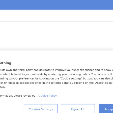
lo de Empresarios se 
arning
 Eurorregión
 its own and third-party cookies both to improve your user experience and to show 
ontent tailored to your interests by analyzing your browsing habits. You can consult
rding to your preferences by clicking on the "Cookie settings" button. You can also 
ept or reject all cookies reported in the settings panel by clicking on the "Accept cooki
tton.
18-03-2015
CORPORATIVO
NEGOCIO
formation, please review our
Cookie Policy.
ABANCA y el Círculo de Empresarios de Galicia 
impulsar el desarrollo socioeconómico de la co
Cookies Settings
Reject All
Accep
entidades han suscrito un acuerdo de colaboració