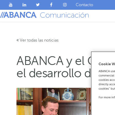
Contacto
Ver todas las noticias
ABANCA y el Círcu
Cookie W
el desarrollo de la
ABANCA uses
commercial c
cookies acco
directly acc
cookies" bu
For more in