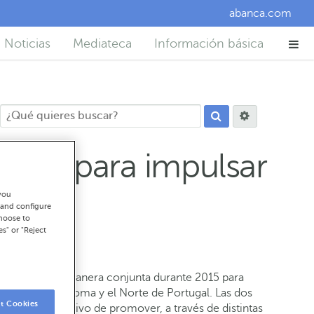
abanca.com
Noticias
Mediateca
Información básica
unen para impulsar
you
 and configure
choose to
es" or "Reject
trabajarán de manera conjunta durante 2015 para
munidad autónoma y el Norte de Portugal. Las dos
t Cookies
n con el objetivo de promover, a través de distintas