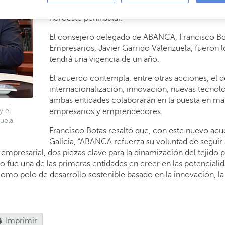
acciones, la creación de nuevos proyectos empre
noroeste peninsular.
El consejero delegado de ABANCA, Francisco Bota
Empresarios, Javier Garrido Valenzuela, fueron 
tendrá una vigencia de un año.
El acuerdo contempla, entre otras acciones, el 
internacionalización, innovación, nuevas tecnol
ambas entidades colaborarán en la puesta en mar
y el
empresarios y emprendedores.
uela,
Francisco Botas resaltó que, con este nuevo ac
Galicia, “ABANCA refuerza su voluntad de segui
 empresarial, dos piezas clave para la dinamización del tejido p
ue una de las primeras entidades en creer en las potencialida
omo polo de desarrollo sostenible basado en la innovación, la i
Imprimir