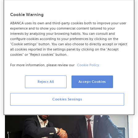
El banco diseña una oferta financiera adaptada a las
necesidades de los transportistas, con numerosas
Cookie Warning
opciones de crédito, productos propios y convenios
con diversos organismos públicos
ABANCA uses its own and third-party cookies both to improve your user
experience and to show you commercial content tailored to your
Los profesionales de Ferquiastur tendrán la posibilidad
interests by analyzing your browsing habits. You can consult and
de fraccionar el pago de los seguros de camiones
configure cookies according to your preferences by clicking on the
mediados por ABANCA
"Cookie settings" button. You can also choose to directly accept or reject
all cookies reported in the settings panel by clicking on the "Accept
cookies" or "Reject cookies" button.
For more information, please review our
Cookie Policy.
Reject All
Accept Cookies
Cookies Settings