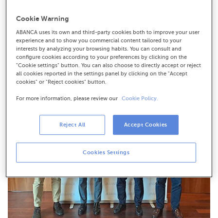
extracción y transformación de este recurso natural
Cookie Warning
La celebración de este encuentro pionero de piedra
natural en España volverá al IFEVI de Vigo del 17 al 19 de
ABANCA uses its own and third-party cookies both to improve your user
junio con más de 150 empresas de una docena de
experience and to show you commercial content tailored to your
países
interests by analyzing your browsing habits. You can consult and
configure cookies according to your preferences by clicking on the
"Cookie settings" button. You can also choose to directly accept or reject
all cookies reported in the settings panel by clicking on the "Accept
cookies" or "Reject cookies" button.
For more information, please review our
Cookie Policy.
Reject All
Accept Cookies
Cookies Settings