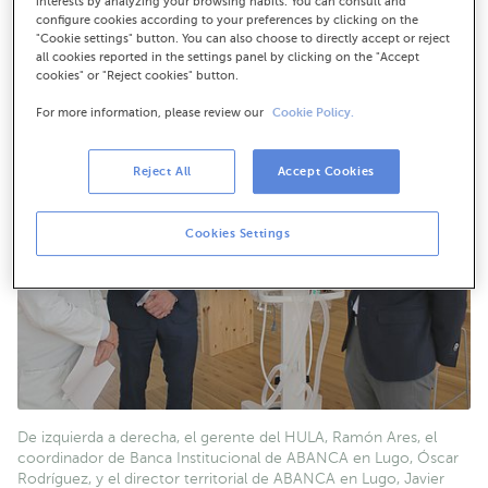
interests by analyzing your browsing habits. You can consult and
pandemia en el hospital
configure cookies according to your preferences by clicking on the
"Cookie settings" button. You can also choose to directly accept or reject
all cookies reported in the settings panel by clicking on the "Accept
cookies" or "Reject cookies" button.
For more information, please review our
Cookie Policy.
Reject All
Accept Cookies
Cookies Settings
De izquierda a derecha, el gerente del HULA, Ramón Ares, el
coordinador de Banca Institucional de ABANCA en Lugo, Óscar
Rodríguez, y el director territorial de ABANCA en Lugo, Javier