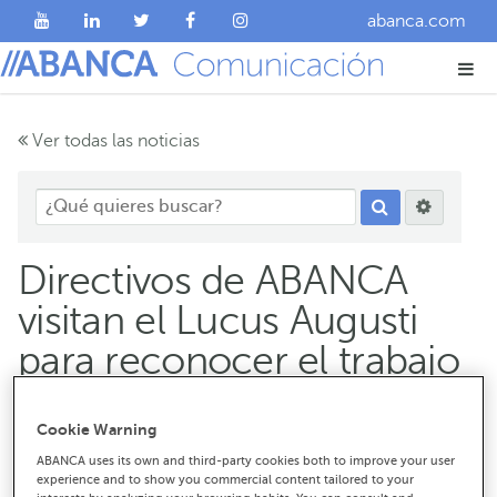
abanca.com
Ver todas las noticias
Directivos de ABANCA
visitan el Lucus Augusti
para reconocer el trabajo
de los sanitarios
Cookie Warning
ABANCA uses its own and third-party cookies both to improve your user
Los representantes pudieron conocer la contribución
experience and to show you commercial content tailored to your
de los equipos donados por la entidad a la gestión de la