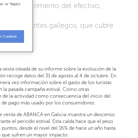
es, en detrimento del efectivo,
es" or "Reject
ago de clientes gallegos, que cubre
t Cookies
 sexta oleada de su informe sobre la evolución de la
ión recoge datos del 31 de agosto al 4 de octubre. En
era vez información sobre el gasto de los turistas
 en la pasada campaña estival. Como otras
 de la actividad como consecuencia del inicio del
io de pago más usado por los consumidores.
o de venta de ABANCA en Galicia muestra un descenso
rante el periodo estival. Esta caída hace que el peso
6 puntos, desde el nivel del 16% de hace un año hasta
as que sufren un mayor impacto.