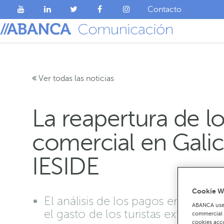
Contacto
Ver todas las noticias
La reapertura de l
comercial en Gali
IESIDE
Cookie W
El análisis de los pagos en los 
ABANCA uses
el gasto de los turistas extranjeros
commercial c
cookies acco