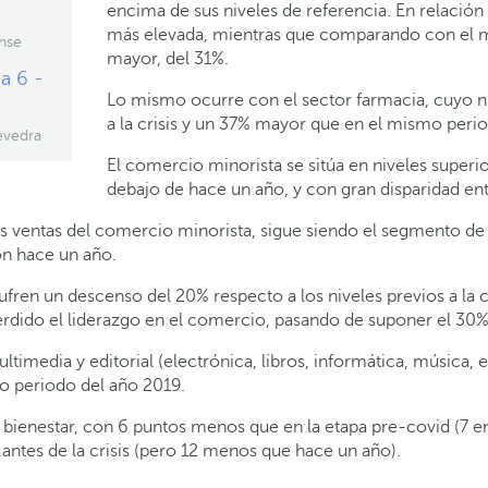
encima de sus niveles de referencia. En relación 
más elevada, mientras que comparando con el m
nse
mayor, del 31%.
a 6 -
Lo mismo ocurre con el sector farmacia, cuyo niv
a la crisis y un 37% mayor que en el mismo peri
evedra
El comercio minorista se sitúa en niveles superior
debajo de hace un año, y con gran disparidad ent
 las ventas del comercio minorista, sigue siendo el segmento 
on hace un año.
ufren un descenso del 20% respecto a los niveles previos a la
ido el liderazgo en el comercio, pasando de suponer el 30% 
ultimedia y editorial (electrónica, libros, informática, música,
mo periodo del año 2019.
y bienestar, con 6 puntos menos que en la etapa pre-covid (7
antes de la crisis (pero 12 menos que hace un año).