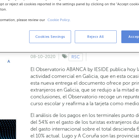
 de pago más utilizado por los consumidor
ept or reject all cookies reported in the settings panel by clicking on the "Accept cooki
tton.
 pagos
formation, please review our
Cookie Policy.
de su análisis de big data de medios de p
de octubre
Cookies Settings
Reject All
Accep
08-10-2020
RSC
El Observatorio ABANCA by IESIDE publica hoy la
actividad comercial en Galicia, que en esta ocas
esta nueva entrega el documento ofrece por prim
extranjeros en Galicia, que se redujo a la mitad
conclusiones, el Observatorio recoge un repunte
curso escolar y reafirma a la tarjeta como med
El análisis de los pagos en los terminales punt
del 54% en el gasto de los turistas extranjeros du
del gasto internacional sobre el total descienda 
el 10% actual. Lugo y A Coruña son las provinci