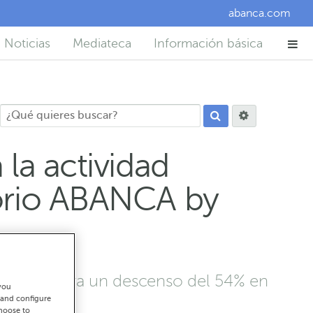
abanca.com
Noticias
Mediateca
Información básica
la actividad
torio ABANCA by
licia muestra un descenso del 54% en
you
 and configure
choose to