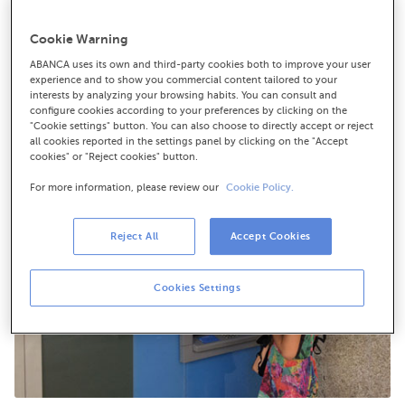
La entidad suscribe un acuerdo con la red Euro 6000,
Bankia y Banco Sabadell
Cookie Warning
La alianza reúne un total de 17.808 cajeros, 1 de cada 3
ABANCA uses its own and third-party cookies both to improve your user
cajeros de toda España
experience and to show you commercial content tailored to your
interests by analyzing your browsing habits. You can consult and
configure cookies according to your preferences by clicking on the
"Cookie settings" button. You can also choose to directly accept or reject
all cookies reported in the settings panel by clicking on the "Accept
cookies" or "Reject cookies" button.
For more information, please review our
Cookie Policy.
Reject All
Accept Cookies
Cookies Settings