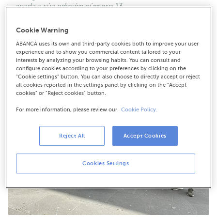
acada a súa edición número 13
A entidade financeira reivindica o seu compromiso co
pequeno comercio e pon en valor a súa experiencia e a
Cookie Warning
súa oferta especializada para estes negocios
ABANCA uses its own and third-party cookies both to improve your user
experience and to show you commercial content tailored to your
interests by analyzing your browsing habits. You can consult and
configure cookies according to your preferences by clicking on the
"Cookie settings" button. You can also choose to directly accept or reject
all cookies reported in the settings panel by clicking on the "Accept
cookies" or "Reject cookies" button.
For more information, please review our
Cookie Policy.
Reject All
Accept Cookies
Cookies Settings