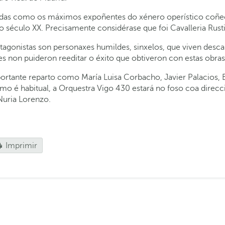
eradas como os máximos expoñentes do xénero operístico coñ
s do século XX. Precisamente considérase que foi Cavalleria Ru
protagonistas son personaxes humildes, sinxelos, que viven de
 non puideron reeditar o éxito que obtiveron con estas obras
portante reparto como María Luisa Corbacho, Javier Palacios, 
omo é habitual, a Orquestra Vigo 430 estará no foso coa direc
 Nuria Lorenzo.
Imprimir