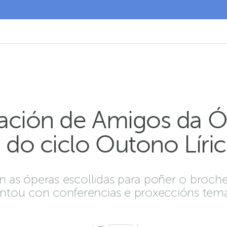
ación de Amigos da Ó
 do ciclo Outono Líri
son as óperas escollidas para poñer o broc
ntou con conferencias e proxeccións temá