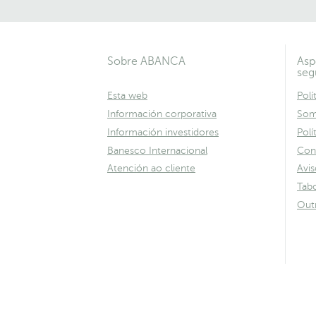
Sobre ABANCA
Asp
seg
Esta web
Polí
Información corporativa
Som
Información investidores
Polí
Banesco Internacional
Con
Atención ao cliente
Avis
Tabo
Out