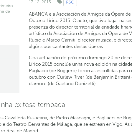
17-12-2015
RSC
rimeiro
che de
ABANCA e a Asociación de Amigos da Ópera de 
Outono Lírico 2015. O acto, que tivo lugar na s
presenza do director territorial da entidade fina
.
artístico da Asociación de Amigos da Ópera de V
Rubio e Marco Carniti, director musical e direc
algúns dos cantantes destas óperas.
Coa actuación do próximo domingo 20 de decem
Lírico 2015 conclúe unha nova edición na cidade
Pagliacci (de Ruggero) foron as escollidas para 
outubro con Curlew River (de Benjamin Britten) 
-
d’amore (de Gaetano Donizetti).
unha exitosa tempada
as Cavallería Rusticana, de Pietro Mascagni, e Pagliacci de R
e do Teatro Cervantes de Málaga, que se estrean en Vigo. As 
tro Real de Madrid.