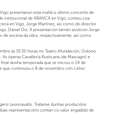
Vigo presentaron esta mañá o último concerto de
ede institucional de ABANCA en Vigo, contou coa
nceira en Vigo, Jorge Martínez, así como do director
igo, Daniel Diz. Á presentación tamén asistiron Jorge
tor de escena da obra, respectivamente; así como
bro ás 19.30 horas no Teatro Afundación, Outono
. As óperas Cavallería Rusticana (de Mascagni) e
o final dunha temporada que se iniciou o 24 de
e que continuou o 8 de novembro con L’elisir
uggero Leoncavallo. Trátanse dunhas producións
dúas representacións contan co valor engadido de