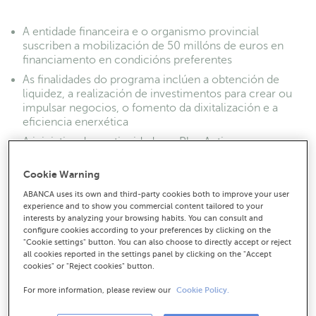
A entidade financeira e o organismo provincial
suscriben a mobilización de 50 millóns de euros en
financiamento en condicións preferentes
As finalidades do programa inclúen a obtención de
liquidez, a realización de investimentos para crear ou
impulsar negocios, o fomento da dixitalización e a
eficiencia enerxética
A iniciativa da continuidade ao Plan Activamos, que
desde a súa creación en 2014 inxectou máis de 223
millóns de euros na provincia para apoiar a familias,
Cookie Warning
autónomos, empresas e corporacións locais
ABANCA uses its own and third-party cookies both to improve your user
experience and to show you commercial content tailored to your
interests by analyzing your browsing habits. You can consult and
configure cookies according to your preferences by clicking on the
"Cookie settings" button. You can also choose to directly accept or reject
all cookies reported in the settings panel by clicking on the "Accept
cookies" or "Reject cookies" button.
For more information, please review our
Cookie Policy.