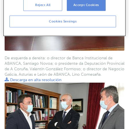
Reject All
Accept Cookies
Cookies Settings
De esquerda a dereita: o director de Banca Institucional de
ABANCA, Santiago Novoa; o presidente da Deputación Provincial
de A Coruña, Valentín González Formoso; o director de Negocio
Galicia, Asturias e León de ABANCA, Lino Comesaña.
Descarga en alta resolución