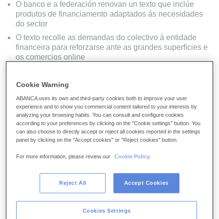
O banco e a federación renovan un texto que inclúe
produtos de financiamento adaptados ás necesidades
do sector
O texto recolle as demandas do colectivo á entidade
financeira para reforzarse ante as grandes superficies e
os comercios online
As dúas entidades presentarán a próxima semana unha
campaña de apoio ao pequeno e mediano comercio da
Cookie Warning
comunidade a través de sorteos de tarxetas agasallo
ABANCA uses its own and third-party cookies both to improve your user
experience and to show you commercial content tailored to your interests by
analyzing your browsing habits. You can consult and configure cookies
according to your preferences by clicking on the "Cookie settings" button. You
can also choose to directly accept or reject all cookies reported in the settings
panel by clicking on the "Accept cookies" or "Reject cookies" button.
For more information, please review our
Cookie Policy.
Reject All
Accept Cookies
Cookies Settings