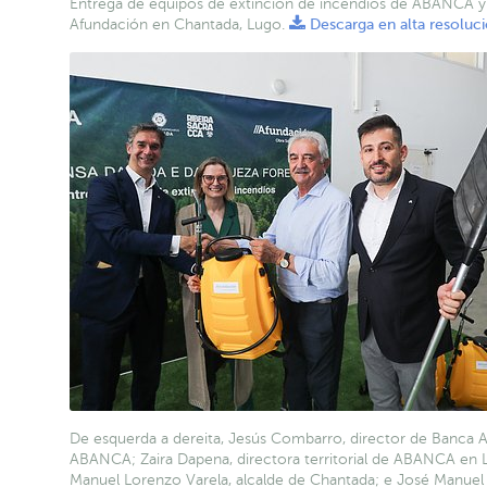
Entrega de equipos de extinción de incendios de ABANCA y
Afundación en Chantada, Lugo.
Descarga en alta resoluc
De esquerda a dereita, Jesús Combarro, director de Banca 
ABANCA; Zaira Dapena, directora territorial de ABANCA en 
Manuel Lorenzo Varela, alcalde de Chantada; e José Manuel