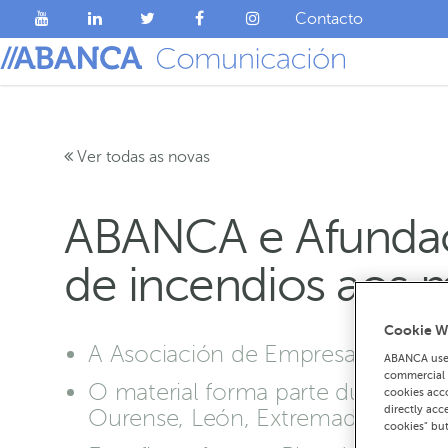
Contacto
Ver todas as novas
ABANCA e Afundaci
de incendios aos 
Cookie W
A Asociación de Empresarios de Cha
ABANCA uses
commercial c
O material forma parte dunha com
cookies acco
directly acc
Ourense, León, Extremadura e Ast
cookies" bu