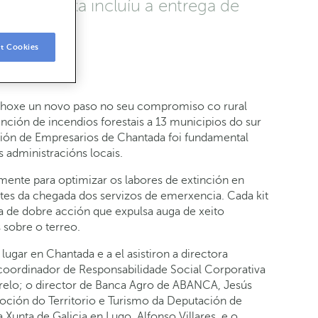
ión, que xa incluíu a entrega de
t Cookies
 hoxe un novo paso no seu compromiso co rural
nción de incendios forestais a 13 municipios do sur
ción de Empresarios de Chantada foi fundamental
s administracións locais.
mente para optimizar os labores de extinción en
antes da chegada dos servizos de emerxencia. Cada kit
a de dobre acción que expulsa auga de xeito
 sobre o terreo.
lugar en Chantada e a el asistiron a directora
 coordinador de Responsabilidade Social Corporativa
relo; o director de Banca Agro de ABANCA, Jesús
ción do Territorio e Turismo da Deputación de
a Xunta de Galicia en Lugo, Alfonso Villares, e o