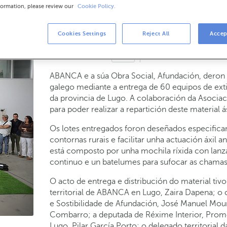
n contra os incendios de ABANCA e Afundac
formation, please review our
Cookie Policy.
os de restauración ambiental
Cookies Settings
Reject All
Accep
25-06-2026
RSC
ABANCA e a súa Obra Social, Afundación, deron
galego mediante a entrega de 60 equipos de exti
da provincia de Lugo. A colaboración da Asocia
para poder realizar a repartición deste material á
Os lotes entregados foron deseñados especifica
contornas rurais e facilitar unha actuación áxil 
está composto por unha mochila ríxida con lanz
continuo e un batelumes para sufocar as chamas
O acto de entrega e distribución do material tivo 
territorial de ABANCA en Lugo, Zaira Dapena; o
e Sostibilidade de Afundación, José Manuel Mou
Combarro; a deputada de Réxime Interior, Promo
Lugo, Pilar García Porto; o delegado territorial d