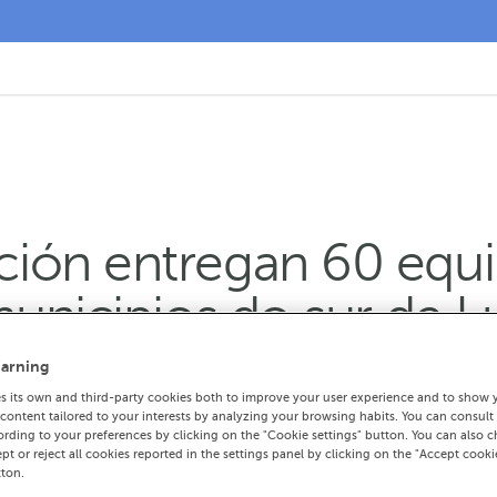
ón entregan 60 equip
municipios do sur de 
arning
ntada facilitou o apoio loxístico necesario
 its own and third-party cookies both to improve your user experience and to show 
ontent tailored to your interests by analyzing your browsing habits. You can consult
pra global de 1053 equipos de resposta rá
rding to your preferences by clicking on the "Cookie settings" button. You can also 
ept or reject all cookies reported in the settings panel by clicking on the "Accept cooki
urias
tton.