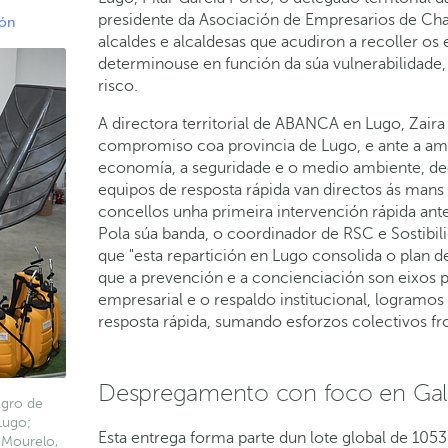
presidente da Asociación de Empresarios de Chan
ión
alcaldes e alcaldesas que acudiron a recoller os
determinouse en función da súa vulnerabilidade,
risco.
A directora territorial de ABANCA en Lugo, Zai
compromiso coa provincia de Lugo, e ante a ame
economía, a seguridade e o medio ambiente, de
equipos de resposta rápida van directos ás mans
concellos unha primeira intervención rápida ante
Pola súa banda, o coordinador de RSC e Sostibi
que "esta repartición en Lugo consolida o plan
que a prevención e a concienciación son eixos pr
empresarial e o respaldo institucional, logramos
resposta rápida, sumando esforzos colectivos fr
Despregamento con foco en Gali
Agro de
Lugo;
Esta entrega forma parte dun lote global de 1053 
 Mourelo,