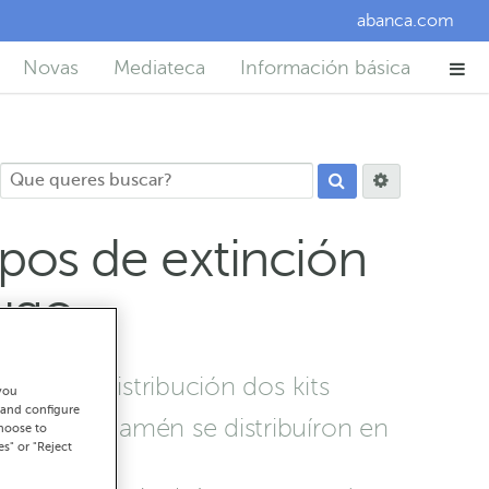
abanca.com
Novas
Mediateca
Información básica
os de extinción
Lugo
 para a distribución dos kits
you
 and configure
pida que tamén se distribuíron en
choose to
es" or "Reject