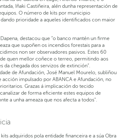
tada, Iñaki Castiñeira, alén dunha representación de
 equipos. O número de kits por municipio
 dando prioridade a aqueles identificados con maior
ra Dapena, destacou que “o banco mantén un firme
aza que supoñen os incendios forestais para a
cidimos non ser observadores pasivos. Estes 60
 de quen mellor coñece o terreo, permitindo aos
s da chegada dos servizos de extinción”.
lidade de Afundación, José Manuel Mourelo, subliñou
 de acción impulsado por ABANCA e Afundación, no
ioritarios. Grazas á implicación do tecido
 canalizar de forma eficiente estes equipos de
onte a unha ameaza que nos afecta a todos".
cia
kits adquiridos pola entidade financeira e a súa Obra