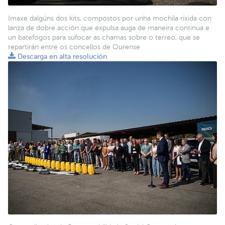
Imaxe dalgúns dos kits, compostos por unha mochila ríxida con
lanza de dobre acción que expulsa auga de maneira continua e
un batefogos para sufocar as chamas sobre o terreo, que se
repartirán entre os concellos de Ourense
Descarga en alta resolución