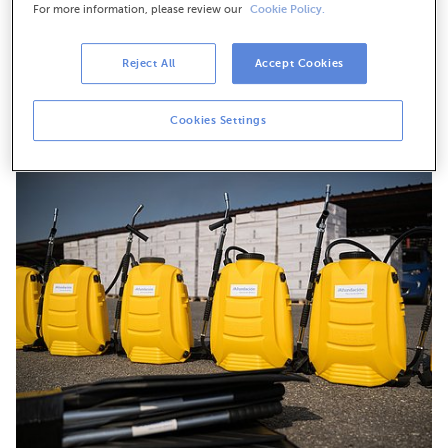
For more information, please review our
Cookie Policy.
Reject All
Accept Cookies
Cookies Settings
José María Jardón, director territorial de ABANCA en Ourense,
durante a súa intervención.
Descarga en alta resolución