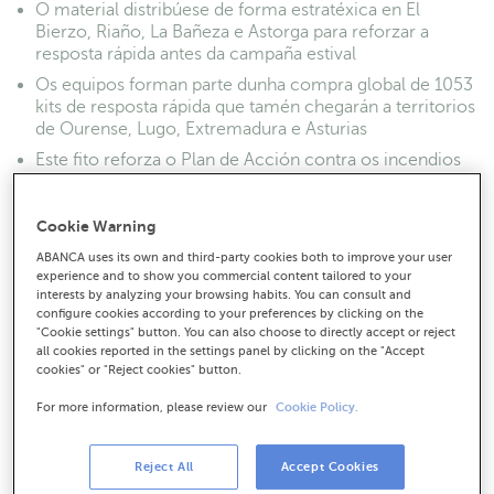
O material distribúese de forma estratéxica en El
Bierzo, Riaño, La Bañeza e Astorga para reforzar a
resposta rápida antes da campaña estival
Os equipos forman parte dunha compra global de 1053
kits de resposta rápida que tamén chegarán a territorios
de Ourense, Lugo, Extremadura e Asturias
Este fito reforza o Plan de Acción contra os incendios
de ABANCA e Afundación, que xa incluíu unha liña de
apoio económico aos afectados e traballos de
restauración ambiental
Cookie Warning
ABANCA uses its own and third-party cookies both to improve your user
experience and to show you commercial content tailored to your
interests by analyzing your browsing habits. You can consult and
configure cookies according to your preferences by clicking on the
"Cookie settings" button. You can also choose to directly accept or reject
all cookies reported in the settings panel by clicking on the "Accept
cookies" or "Reject cookies" button.
For more information, please review our
Cookie Policy.
Reject All
Accept Cookies