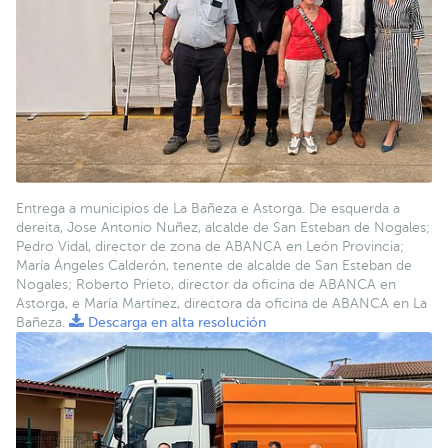
Entrega a municipios de La Bañeza e Astorga. De esquerda a
dereita, Jose Antonio Nuñez, alcalde de San Esteban de Nogales;
Pedro Vidal, director de zona de ABANCA en León Provincia;
María Ángeles Calderón, tenente de alcalde de San Esteban de
Nogales; Roberto Prieto, director da oficina de ABANCA en
Astorga, e María Martínez, directora da oficina de ABANCA en La
Bañeza.
Descarga en alta resolución