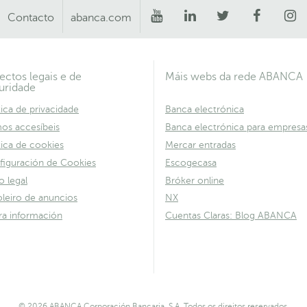
Contacto
abanca.com
ectos legais e de
Máis webs da rede ABANCA
uridade
tica de privacidade
Banca electrónica
os accesíbeis
Banca electrónica para empresa
tica de cookies
Mercar entradas
figuración de Cookies
Escogecasa
o legal
Bróker online
leiro de anuncios
NX
ra información
Cuentas Claras: Blog ABANCA
© 2026 ABANCA Corporación Bancaria, S.A. Todos os direitos reservados.