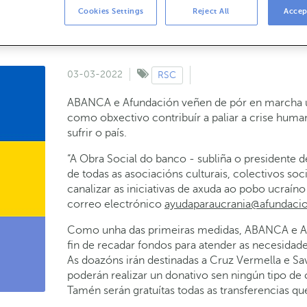
Cookies Settings
Reject All
Accep
itan unha conta solidaria propia para reca
03-03-2022
RSC
ABANCA e Afundación veñen de pór en marcha un
como obxectivo contribuír a paliar a crise human
sufrir o país.
“A Obra Social do banco - subliña o presidente 
de todas as asociacións culturais, colectivos soc
canalizar as iniciativas de axuda ao pobo ucraíno
correo electrónico
ayudaparaucrania@afundacio
Como unha das primeiras medidas, ABANCA e Afu
fin de recadar fondos para atender as necesidad
As doazóns irán destinadas a Cruz Vermella e Sa
poderán realizar un donativo sen ningún tipo 
Tamén serán gratuítas todas as transferencias q