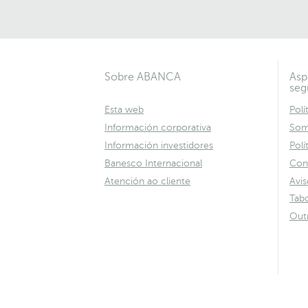
Sobre ABANCA
Asp
seg
Esta web
Polí
Información corporativa
Som
Información investidores
Polí
Banesco Internacional
Con
Atención ao cliente
Avis
Tabo
Out