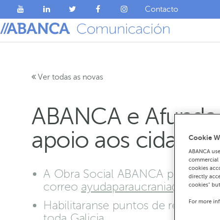
Contacto
Ver todas as novas
ABANCA e Afundaci
apoio aos cidadáns
Cookie W
ABANCA uses
commercial c
cookies acco
A Obra Social ABANCA pon ao dispo
directly acc
correo
ayudaparaucrania@afundac
cookies" bu
For more in
Habilitaranse puntos de recollida
toda Galicia