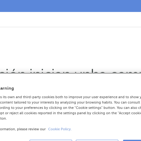
ón inician unha camp
 e refuxiados de Ucra
arning
 its own and third-party cookies both to improve your user experience and to show 
ontent tailored to your interests by analyzing your browsing habits. You can consult
rding to your preferences by clicking on the "Cookie settings" button. You can also 
r das asociacións culturais, colectivos so
ept or reject all cookies reported in the settings panel by clicking on the "Accept cooki
ion.org
para canalizar a axuda
tton.
formation, please review our
Cookie Policy.
 de produtos de primeira necesidade nas s