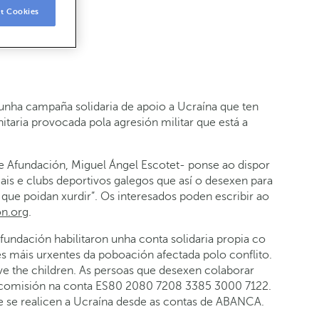
t Cookies
dar fondos
ha campaña solidaria de apoio a Ucraína que ten
itaria provocada pola agresión militar que está a
de Afundación, Miguel Ángel Escotet- ponse ao dispor
iais e clubs deportivos galegos que así o desexen para
 que poidan xurdir”. Os interesados poden escribir ao
n.org
.
ndación habilitaron unha conta solidaria propia co
es máis urxentes da poboación afectada polo conflito.
ve the children. As persoas que desexen colaborar
de comisión na conta ES80 2080 7208 3385 3000 7122.
ue se realicen a Ucraína desde as contas de ABANCA.