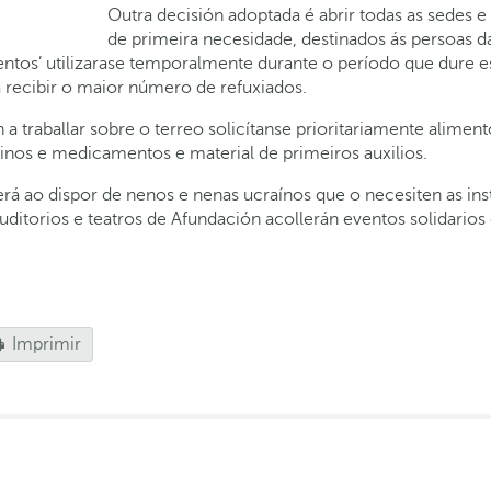
Outra decisión adoptada é abrir todas as sedes e
de primeira necesidade, destinados ás persoas da
mentos’ utilizarase temporalmente durante o período que dure es
a recibir o maior número de refuxiados.
 traballar sobre o terreo solicítanse prioritariamente alimen
ininos e medicamentos e material de primeiros auxilios.
á ao dispor de nenos e nenas ucraínos que o necesiten as inst
ditorios e teatros de Afundación acollerán eventos solidarios
Imprimir