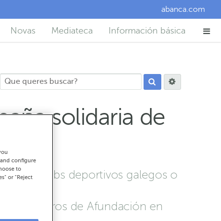
abanca.com
Novas
Mediateca
Información básica
aña solidaria de
ína
you
 and configure
choose to
ciais e clubs deportivos galegos o
es" or "Reject
edes e centros de Afundación en