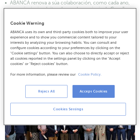
ABANCA renova a súa colaboración, como cada ano,
cos principais pósitos do sur da provincia da Coruña
A entidade e as confrarías fan fincapé no relevo
Cookie Warning
xeracional, a sostibilidade, a renovación da frota e o
financiamento para situacións de baixa produción
ABANCA uses its own and third-party cookies both to improve your user
experience and to show you commercial content tailored to your
Durante a reunión, o banco fixo balance de
interests by analyzing your browsing habits. You can consult and
PLANCTON, unha iniciativa coa que se realizaron 64
configure cookies according to your preferences by clicking on the
accións de limpeza desde o seu inicio, moitas delas no
"Cookie settings" button. You can also choose to directly accept or reject
sur da provincia coruñesa
all cookies reported in the settings panel by clicking on the "Accept
cookies" or "Reject cookies" button.
For more information, please review our
Cookie Policy.
Reject All
Accept Cookies
Cookies Settings