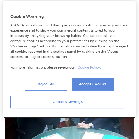
A entidade financeira e a organización colexial
asturiana inician unha colaboración que permite
ofrecer alternativas a estes profesionais e as súas
Cookie Warning
familias
ABANCA uses its own and third-party cookies both to improve your user
Os médicos que formen parte do Colexio poderán
experience and to show you commercial content tailored to your
acceder aos servizos especializados e a medida de
interests by analyzing your browsing habits. You can consult and
configure cookies according to your preferences by clicking on the
ABANCA Persoal
"Cookie settings" button. You can also choose to directly accept or reject
all cookies reported in the settings panel by clicking on the "Accept
cookies" or "Reject cookies" button.
For more information, please review our
Cookie Policy.
Reject All
Accept Cookies
Cookies Settings