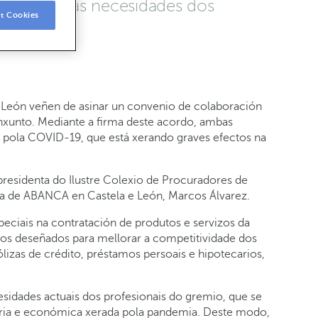
ra apoiar as necesidades dos
t Cookies
 León veñen de asinar un convenio de colaboración
onxunto. Mediante a firma deste acordo, ambas
a pola COVID-19, que está xerando graves efectos na
residenta do Ilustre Colexio de Procuradores de
ona de ABANCA en Castela e León, Marcos Álvarez.
peciais na contratación de produtos e servizos da
tos deseñados para mellorar a competitividade dos
lizas de crédito, préstamos persoais e hipotecarios,
dades actuais dos profesionais do gremio, que se
aria e económica xerada pola pandemia. Deste modo,