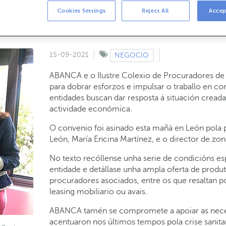
ciamento do ICO, SGR nacionais e SAECA pa
Cookies Settings
Reject All
Accep
15-09-2021
NEGOCIO
ABANCA e o Ilustre Colexio de Procuradores de
para dobrar esforzos e impulsar o traballo en c
entidades buscan dar resposta á situación cread
actividade económica.
O convenio foi asinado esta mañá en León pola p
León, María Encina Martínez, e o director de z
No texto recóllense unha serie de condicións es
entidade e detállase unha ampla oferta de produ
procuradores asociados, entre os que resaltan pó
leasing mobiliario ou avais.
ABANCA tamén se compromete a apoiar as necesi
acentuaron nos últimos tempos pola crise sanit