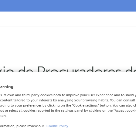
io de Procuradores d
nanciamento
arning
 its own and third-party cookies both to improve your user experience and to show 
ontent tailored to your interests by analyzing your browsing habits. You can consult
es de León colaboran para facer fronte á
rding to your preferences by clicking on the "Cookie settings" button. You can also 
ept or reject all cookies reported in the settings panel by clicking on the "Accept cooki
tton.
rse dos servizos de ABANCA Persoal e AB
formation, please review our
Cookie Policy.