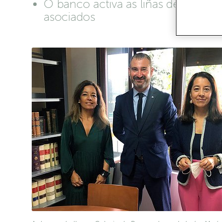
O banco activa as liñas de finan
asociados