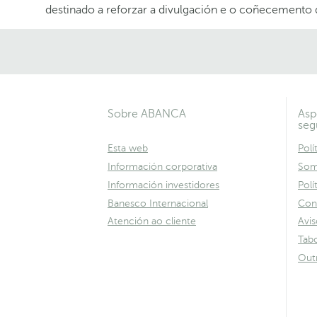
destinado a reforzar a divulgación e o coñecemento 
Sobre ABANCA
Asp
seg
Esta web
Polí
Información corporativa
Som
Información investidores
Polí
Banesco Internacional
Con
Atención ao cliente
Avis
Tabo
Out