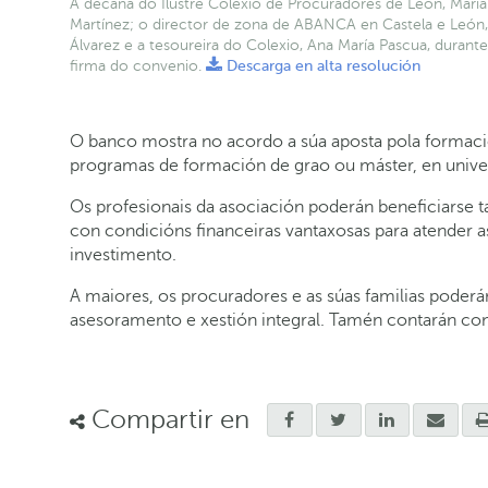
A decana do Ilustre Colexio de Procuradores de León, María
Martínez; o director de zona de ABANCA en Castela e León
Álvarez e a tesoureira do Colexio, Ana María Pascua, durant
firma do convenio.
Descarga en alta resolución
O banco mostra no acordo a súa aposta pola formaci
programas de formación de grao ou máster, en univer
Os profesionais da asociación poderán beneficiarse ta
con condicións financeiras vantaxosas para atender 
investimento.
A maiores, os procuradores e as súas familias poder
asesoramento e xestión integral. Tamén contarán con
Compartir en