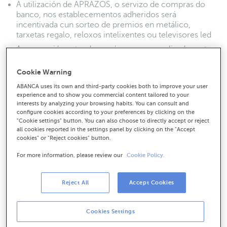
A utilización de APRAZOS, o servizo de compras do
banco, nos establecementos adheridos será
incentivada cun sorteo de premios en metálico,
tarxetas regalo, reloxos intelixentes ou televisores led
A promoción estenderase ás compras realizadas entre
o 15 de marzo e o 15 de maio
Cookie Warning
ABANCA uses its own and third-party cookies both to improve your user
experience and to show you commercial content tailored to your
interests by analyzing your browsing habits. You can consult and
configure cookies according to your preferences by clicking on the
"Cookie settings" button. You can also choose to directly accept or reject
all cookies reported in the settings panel by clicking on the "Accept
cookies" or "Reject cookies" button.
For more information, please review our
Cookie Policy.
Reject All
Accept Cookies
Cookies Settings