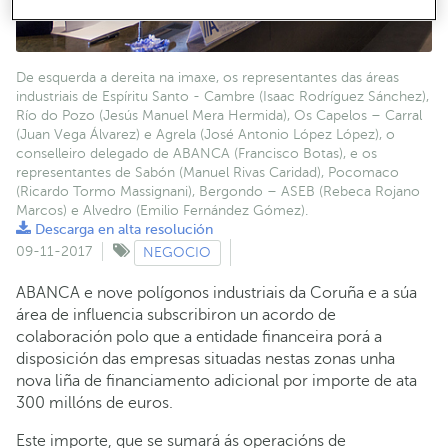
De esquerda a dereita na imaxe, os representantes das áreas
industriais de Espíritu Santo - Cambre (Isaac Rodríguez Sánchez),
Río do Pozo (Jesús Manuel Mera Hermida), Os Capelos – Carral
(Juan Vega Álvarez) e Agrela (José Antonio López López), o
conselleiro delegado de ABANCA (Francisco Botas), e os
representantes de Sabón (Manuel Rivas Caridad), Pocomaco
(Ricardo Tormo Massignani), Bergondo – ASEB (Rebeca Rojano
Marcos) e Alvedro (Emilio Fernández Gómez).
Descarga en alta resolución
09-11-2017
NEGOCIO
ABANCA e nove polígonos industriais da Coruña e a súa
área de influencia subscribiron un acordo de
colaboración polo que a entidade financeira porá a
disposición das empresas situadas nestas zonas unha
nova liña de financiamento adicional por importe de ata
300 millóns de euros.
Este importe, que se sumará ás operacións de