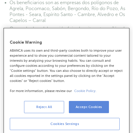
Os beneficiarios son as empresas dos polígonos de
Agrela, Pocomaco, Sabón, Bergondo, Río do Pozo, As
Pontes - Seara, Espírito Santo - Cambre, Alvedro e Os
Capelos – Carral
O acordo de colaboración foi subscrito esta mañá polo
conselleiro delegado de ABANCA, Francisco Botas, e
os representantes das áreas industriais
Cookie Warning
ABANCA uses its own and third-party cookies both to improve your user
experience and to show you commercial content tailored to your
interests by analyzing your browsing habits. You can consult and
configure cookies according to your preferences by clicking on the
"Cookie settings" button. You can also choose to directly accept or reject
all cookies reported in the settings panel by clicking on the "Accept
cookies" or "Reject cookies" button.
For more information, please review our
Cookie Policy.
Reject All
Accept Cookies
Cookies Settings