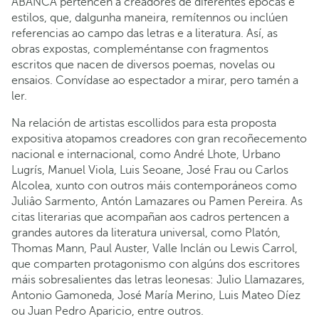
ABANCA pertencen a creadores de diferentes épocas e
estilos, que, dalgunha maneira, remítennos ou inclúen
referencias ao campo das letras e a literatura. Así, as
obras expostas, compleméntanse con fragmentos
escritos que nacen de diversos poemas, novelas ou
ensaios. Convídase ao espectador a mirar, pero tamén a
ler.
Na relación de artistas escollidos para esta proposta
expositiva atopamos creadores con gran recoñecemento
nacional e internacional, como André Lhote, Urbano
Lugrís, Manuel Viola, Luis Seoane, José Frau ou Carlos
Alcolea, xunto con outros máis contemporáneos como
Juliâo Sarmento, Antón Lamazares ou Pamen Pereira. As
citas literarias que acompañan aos cadros pertencen a
grandes autores da literatura universal, como Platón,
Thomas Mann, Paul Auster, Valle Inclán ou Lewis Carrol,
que comparten protagonismo con algúns dos escritores
máis sobresalientes das letras leonesas: Julio Llamazares,
Antonio Gamoneda, José María Merino, Luis Mateo Díez
ou Juan Pedro Aparicio, entre outros.