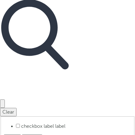
Clear
checkbox label
label