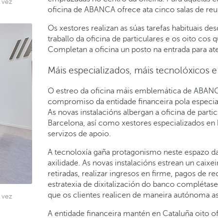
 vez
oficina de ABANCA ofrece ata cinco salas de reu
Os xestores realizan as súas tarefas habituais d
traballo da oficina de particulares e os oito co
Completan a oficina un posto na entrada para ate
Máis especializados, máis tecnolóxicos 
O estreo da oficina máis emblemática de ABANC
compromiso da entidade financeira pola especia
As novas instalacións albergan a oficina de par
Barcelona, así como xestores especializados en 
servizos de apoio.
A tecnoloxía gaña protagonismo neste espazo da 
axilidade. As novas instalacións estrean un caix
retiradas, realizar ingresos en firme, pagos de r
estratexia de dixitalización do banco complétase 
que os clientes realicen de maneira autónoma as
 vez
A entidade financeira mantén en Cataluña oito o