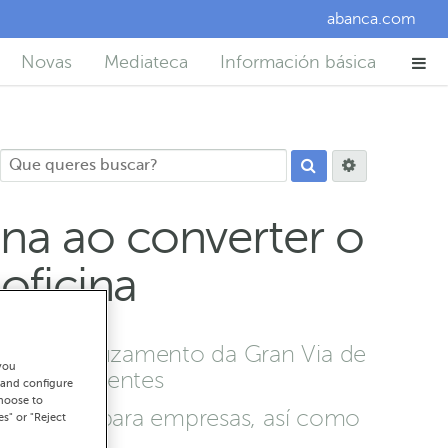
abanca.com
Novas
Mediateca
Información básica
na ao converter o
oficina
orna do cruzamento da Gran Via de
you
os seus clientes
 and configure
choose to
es e outra para empresas, así como
es" or "Reject