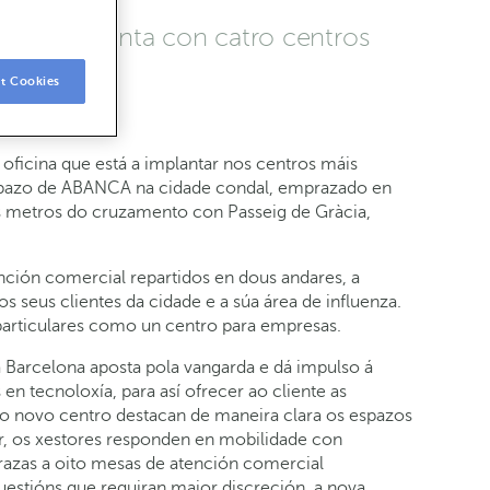
l, onde conta con catro centros
t Cookies
ficina que está a implantar nos centros máis
 espazo de ABANCA na cidade condal, emprazado en
os metros do cruzamento con Passeig de Gràcia,
ción comercial repartidos en dous andares, a
 seus clientes da cidade e a súa área de influenza.
 particulares como un centro para empresas.
 Barcelona aposta pola vangarda e dá impulso á
en tecnoloxía, para así ofrecer ao cliente as
No novo centro destacan de maneira clara os espazos
ar, os xestores responden en mobilidade con
grazas a oito mesas de atención comercial
uestións que requiran maior discreción, a nova