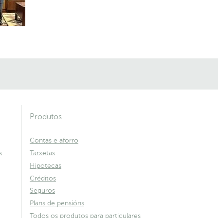
Produtos
Contas e aforro
s
Tarxetas
Hipotecas
Créditos
Seguros
Plans de pensións
Todos os produtos para particulares