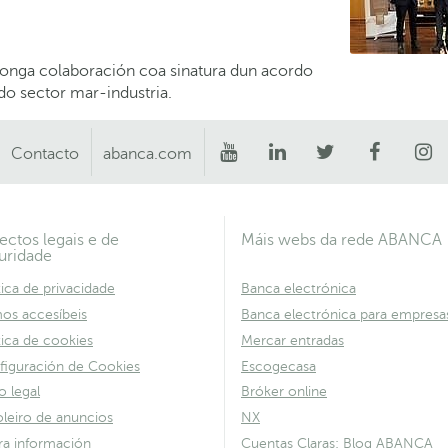
nga colaboración coa sinatura dun acordo
do sector mar-industria.
Contacto
abanca.com
ectos legais e de
Máis webs da rede ABANCA
uridade
tica de privacidade
Banca electrónica
os accesíbeis
Banca electrónica para empresa
tica de cookies
Mercar entradas
figuración de Cookies
Escogecasa
o legal
Bróker online
leiro de anuncios
NX
ra información
Cuentas Claras: Blog ABANCA