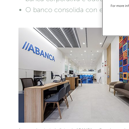
For more in
O banco consolida con esta trans