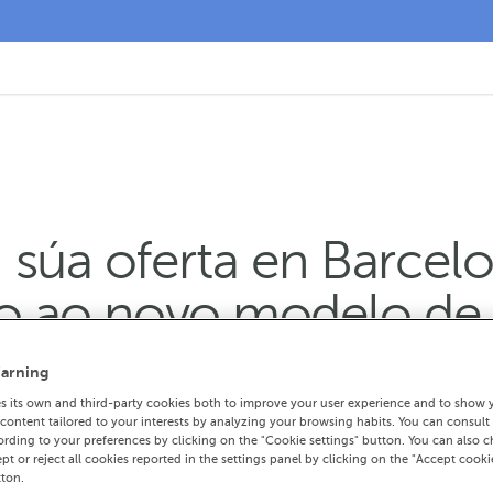
súa oferta en Barcelo
ro ao novo modelo de 
arning
ntegralmente o inmoble emprazado na cont
 its own and third-party cookies both to improve your user experience and to show 
ràcia para ofrecer unha atención integral a
ontent tailored to your interests by analyzing your browsing habits. You can consult
rding to your preferences by clicking on the "Cookie settings" button. You can also 
ados integra unha oficina para particular
ept or reject all cookies reported in the settings panel by clicking on the "Accept cooki
tton.
de apoio