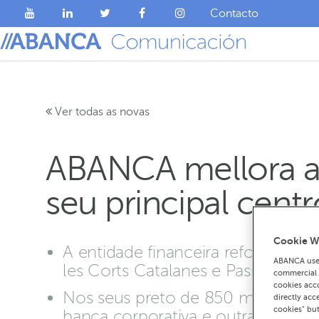
Contacto
Ver todas as novas
ABANCA mellora a 
seu principal cent
Cookie W
A entidade financeira reforma i
ABANCA uses
les Corts Catalanes e Passeig de G
commercial c
cookies acco
Nos seus preto de 850 metros cadr
directly acc
cookies" bu
banca corporativa e outras áreas 