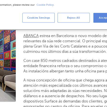
formation, please review our
Cookie Policy.
formación a súa presenza na cidade conda
Cookies Settings
Reject All
Accep
21-02-2019
NEGOCIO
ABANCA
estrea en Barcelona o novo modelo de o
relevantes da súa rede comercial. O principal
plena Gran Via de les Corts Catalanes e a pouc
culminou nos últimos días a súa transformación.
Con case 850 metros cadrados destinados á aten
entidade financeira reforza o seu compromiso cos
As instalacións albergan tanto unha oficina para
A nova concepción de oficina que chega agora a
atención máis especializada cos últimos avances 
solucións máis adaptadas ás súas necesidades. 
diáfanos e a ausencia de despachos. No seu lug
dispositivos Surface ás demandas dos clientes, 
emprazadas no centro da oficina. Para aquelas c