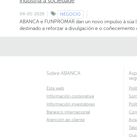
industria á sociedade
04-05-2026
NEGOCIO
ABANCA e FUNPROMAR dan un novo impulso á súa lo
destinado a reforzar a divulgación e o coñecemento 
Sobre ABANCA
Asp
seg
Esta web
Polí
Información corporativa
Som
Información investidores
Polí
Banesco Internacional
Con
Atención ao cliente
Avis
Tabo
Out