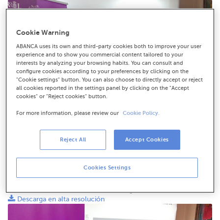
Cookie Warning
ABANCA uses its own and third-party cookies both to improve your user
experience and to show you commercial content tailored to your
interests by analyzing your browsing habits. You can consult and
configure cookies according to your preferences by clicking on the
"Cookie settings" button. You can also choose to directly accept or reject
all cookies reported in the settings panel by clicking on the "Accept
cookies" or "Reject cookies" button.
For more information, please review our
Cookie Policy.
Reject All
Accept Cookies
De esquerda a dereita: Tatiana Suárez, directora de
Cookies Settings
Responsabilidade Social Corporativa de ABANCA; Beatriz
Sestayo, tenente de Alcalde do concello de Ferrol; e Rafael
Montero, director de zona Ferrol-Ortegal de ABANCA
Descarga en alta resolución