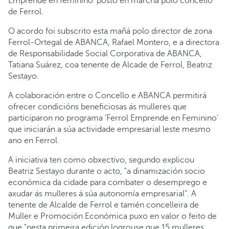
Emprende en feminino' posto en marcha polo concello
de Ferrol.
O acordo foi subscrito esta mañá polo director de zona
Ferrol-Ortegal de ABANCA, Rafael Montero, e a directora
de Responsabilidade Social Corporativa de ABANCA,
Tatiana Suárez, coa tenente de Alcade de Ferrol, Beatriz
Sestayo.
A colaboración entre o Concello e ABANCA permitirá
ofrecer condicións beneficiosas ás mulleres que
participaron no programa 'Ferrol Emprende en Feminino'
que iniciarán a súa actividade empresarial leste mesmo
ano en Ferrol.
A iniciativa ten como obxectivo, segundo explicou
Beatriz Sestayo durante o acto, "a dinamización socio
económica da cidade para combater o desemprego e
axudar ás mulleres á súa autonomía empresarial". A
tenente de Alcalde de Ferrol e tamén concelleira de
Muller e Promoción Económica puxo en valor o feito de
que "nesta primeira edición logrouse que 15 mulleres