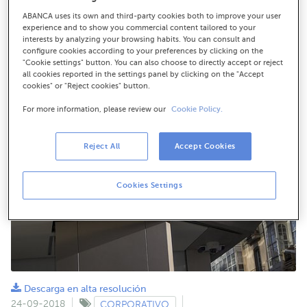
seu capital segundo o previsto no seu plan estratéxico
ABANCA uses its own and third-party cookies both to improve your user
e avanza no cumprimento dos requisitos do regulador
experience and to show you commercial content tailored to your
interests by analyzing your browsing habits. You can consult and
configure cookies according to your preferences by clicking on the
"Cookie settings" button. You can also choose to directly accept or reject
all cookies reported in the settings panel by clicking on the "Accept
cookies" or "Reject cookies" button.
For more information, please review our
Cookie Policy.
Reject All
Accept Cookies
Cookies Settings
Descarga en alta resolución
24-09-2018
CORPORATIVO