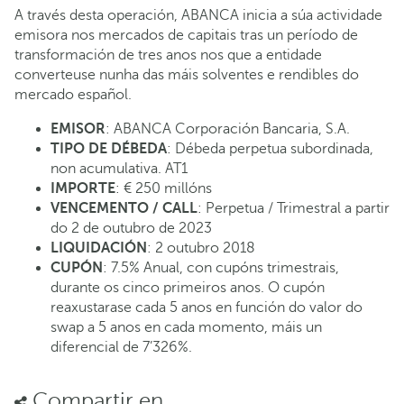
A través desta operación, ABANCA inicia a súa actividade
emisora nos mercados de capitais tras un período de
transformación de tres anos nos que a entidade
converteuse nunha das máis solventes e rendibles do
mercado español.
EMISOR
: ABANCA Corporación Bancaria, S.A.
TIPO DE DÉBEDA
: Débeda perpetua subordinada,
non acumulativa. AT1
IMPORTE
: € 250 millóns
VENCEMENTO / CALL
: Perpetua / Trimestral a partir
do 2 de outubro de 2023
LIQUIDACIÓN
: 2 outubro 2018
CUPÓN
: 7.5% Anual, con cupóns trimestrais,
durante os cinco primeiros anos. O cupón
reaxustarase cada 5 anos en función do valor do
swap a 5 anos en cada momento, máis un
diferencial de 7’326%.
Compartir en