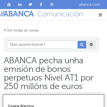
abanca.com
Ver todas as novas
ABANCA pecha unha
emisión de bonos
perpetuos Nivel AT1 por
250 millóns de euros
Con esta emisión ABANCA, unha das entidades máis
solventes do mercado español, amplía e diversifica o
Cookie Warning