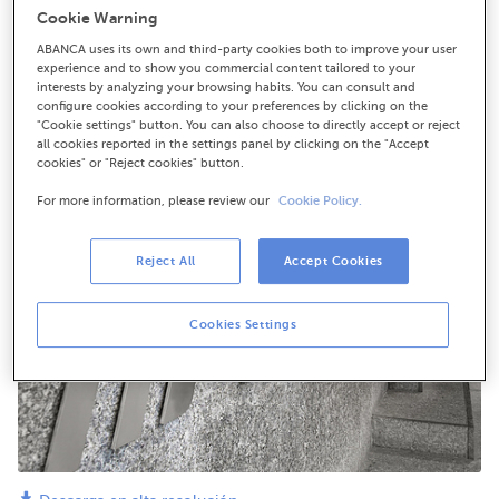
dos sinistros
Cookie Warning
Un equipo de traballo avalía de maneira continua a
ABANCA uses its own and third-party cookies both to improve your user
situación para executar posibles accións adicionais
experience and to show you commercial content tailored to your
interests by analyzing your browsing habits. You can consult and
configure cookies according to your preferences by clicking on the
"Cookie settings" button. You can also choose to directly accept or reject
all cookies reported in the settings panel by clicking on the "Accept
cookies" or "Reject cookies" button.
For more information, please review our
Cookie Policy.
Reject All
Accept Cookies
Cookies Settings