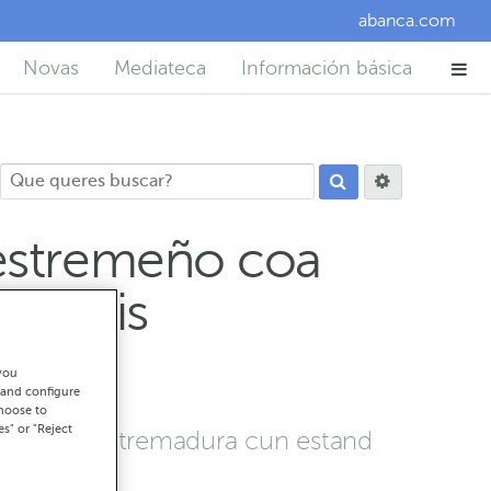
abanca.com
Novas
Mediateca
Información básica
 estremeño coa
ncipais
you
 and configure
choose to
es" or "Reject
esenza en Estremadura cun estand