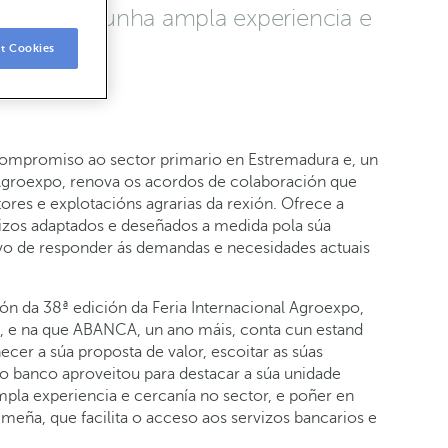
o campo e unha ampla experiencia e
t Cookies
ompromiso ao sector primario en Estremadura e, un
 Agroexpo, renova os acordos de colaboración que
ores e explotacións agrarias da rexión. Ofrece a
vizos adaptados e deseñados a medida pola súa
o de responder ás demandas e necesidades actuais
n da 38ª edición da Feria Internacional Agroexpo,
), e na que ABANCA, un ano máis, conta cun estand
ecer a súa proposta de valor, escoitar as súas
 o banco aproveitou para destacar a súa unidade
la experiencia e cercanía no sector, e poñer en
meña, que facilita o acceso aos servizos bancarios e