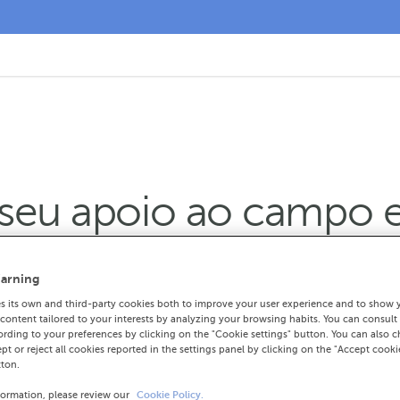
 seu apoio ao campo
colaboración coas pri
arning
arias en Agroexpo
 its own and third-party cookies both to improve your user experience and to show 
ontent tailored to your interests by analyzing your browsing habits. You can consult
rding to your preferences by clicking on the "Cookie settings" button. You can also 
ept or reject all cookies reported in the settings panel by clicking on the "Accept cooki
ional Agroexpo, o banco reafirma a súa pr
tton.
formation, please review our
Cookie Policy.