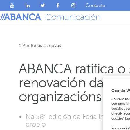
Contacto
Ver todas as novas
ABANCA ratifica o
renovación da súa 
Cookie W
organizacións agr
ABANCA uses
commercial c
cookies acco
directly acc
Na 38ª edición da Feria Internac
cookies" bu
propio
For more in