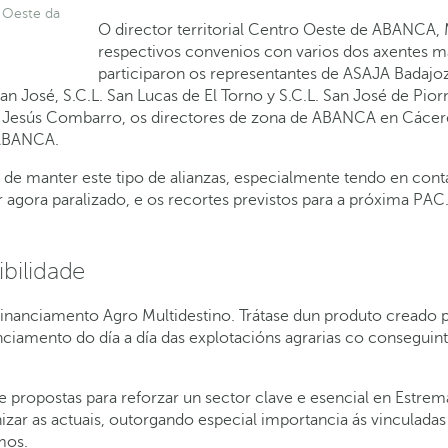
 Oeste da
O director territorial Centro Oeste de ABANCA,
respectivos convenios con varios dos axentes má
participaron os representantes de ASAJA Badaj
 José, S.C.L. San Lucas de El Torno y S.C.L. San José de Pio
, Jesús Combarro, os directores de zona de ABANCA en Cáceres
 ABANCA.
cia de manter este tipo de alianzas, especialmente tendo en 
agora paralizado, e os recortes previstos para a próxima PAC
ibilidade
Financiamento Agro Multidestino. Trátase dun produto creado p
nciamento do día a día das explotacións agrarias co conseguint
 propostas para reforzar un sector clave e esencial en Estrem
ar as actuais, outorgando especial importancia ás vinculadas c
mos.