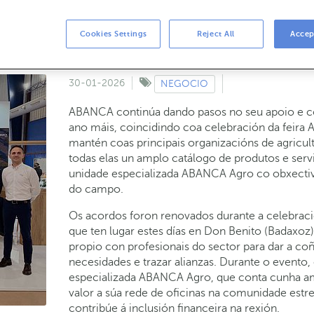
dutos e servizos deseñados a medida para 
Cookies Settings
Reject All
Accep
30-01-2026
NEGOCIO
ABANCA continúa dando pasos no seu apoio e c
ano máis, coincidindo coa celebración da feira
mantén coas principais organizacións de agricult
todas elas un amplo catálogo de produtos e ser
unidade especializada ABANCA Agro co obxectiv
do campo.
Os acordos foron renovados durante a celebració
que ten lugar estes días en Don Benito (Badaxoz
propio con profesionais do sector para dar a coñ
necesidades e trazar alianzas. Durante o evento,
especializada ABANCA Agro, que conta cunha amp
valor a súa rede de oficinas na comunidade estre
contribúe á inclusión financeira na rexión.